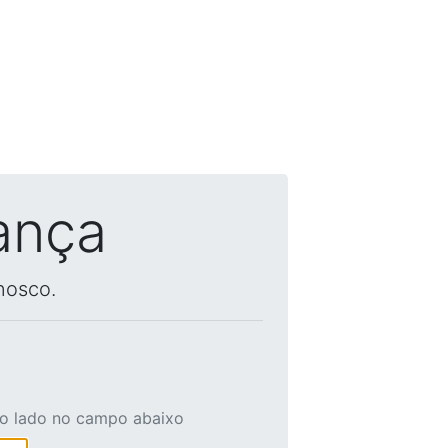
ança
nosco.
ao lado no campo abaixo