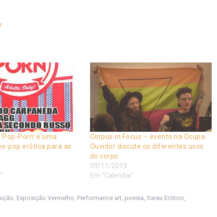
/
 ‘Pop-Porn’ é uma
Corpus in Focus – evento na Ocupa
o-pop erótica para as
Ouvidor discute os diferentes usos
do corpo
09/11/2019
"
Em "Calendar"
sição
,
Exposição Vermelho
,
Performance art
,
poesia
,
Sarau Erótico
,