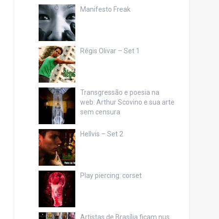
Manifesto Freak
Régis Olivar – Set 1
Transgressão e poesia na
web: Arthur Scovino e sua arte
sem censura
Hellvis – Set 2
Play piercing: corset
Artistas de Brasília ficam nus