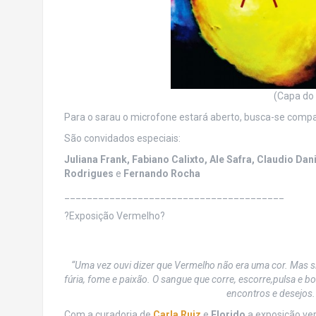
(Capa do 
Para o sarau o microfone estará aberto, busca-se compa
São convidados especiais:
Juliana Frank, Fabiano Calixto, Ale Safra, Claudio Da
Rodrigues
e
Fernando Rocha
__________________________
_____________
?Exposição Vermelho?
“Uma vez ouvi dizer que Vermelho não era uma cor. Mas s
fúria, fome e paixão. O sangue que corre, escorre,pulsa e 
encontros e desejos. 
Com a curadoria de
Carla Ruiz
e
Florido
a exposição ver