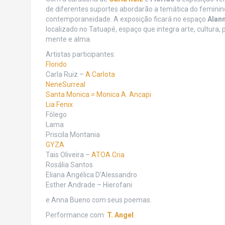
de diferentes suportes abordarão a temática do feminino
contemporaneidade. A exposição ficará no espaço
Alann
localizado no Tatuapé, espaço que integra arte, cultura,
mente e alma.
Artistas participantes:
Florido
Carla Ruiz –
A Carlota
NeneSurreal
Santa Monica = Monica A. Ancapi
Lia Fenix
Fôlego
Lama
Priscila Montania
GYZA
Tais Oliveira –
ATOA Cria
Rosália Santos
Eliana Angélica D’Alessandro
Esther Andrade – Hierofani
e Anna Bueno com seus poemas.
Performance com
T. Angel
.