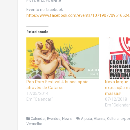
ENTRADA FRANCA
Evento no facebook:
https://www.facebook.com/events/1071907709516524
Relacionado
Pop Porn Festival 4 busca apoio
Nova Iorque:
através de Catarse
exposição ne
17/05/2014
massas!
Em "Calendar"
07/12/2018
Em "Calendar
Calendar
,
Eventos
,
News
A puta
,
Alanna
,
Cultura
,
expo
Vermelho