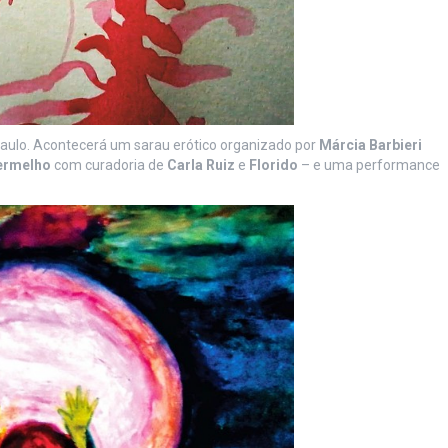
ulo. Acontecerá um sarau erótico organizado por
Márcia Barbieri
ermelho
com curadoria de
Carla Ruiz
e
Florido
– e uma performance