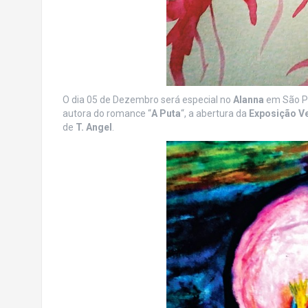
O dia 05 de Dezembro será especial no
Alanna
em São Pa
autora do romance “
A Puta
“, a abertura da
Exposição V
de
T. Angel
.