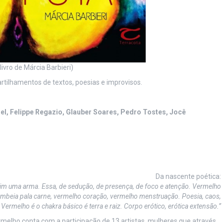
livro de Márcia Barbieri)
rtilhamentos de textos, poesias e improvisos.
niel, Felippe Regazio, Glauber Soares, Pedro Tostes, Jocê
Da nascente poética:
im uma arma. Essa, de sedução, de presença, de foco e atenção. Vermelho
bombeia pala carne, vermelho coração, vermelho menstruação. Poesia, caos,
Vermelho é o chakra básico é terra e raiz. Corpo erótico, erótica extensão.”
melho conta com a participação de 13 artistas, mulheres que através