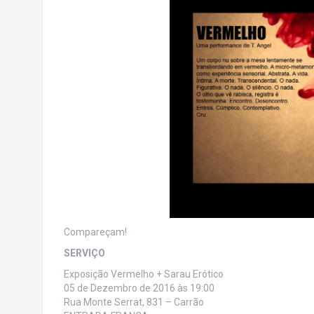
Compareçam!
SERVIÇO
Exposição Vermelho + Sarau Erótico
05 de Dezembro de 2016 às 19:00
Rua Monte Serrat, 831 – Carrão