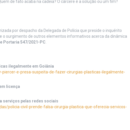
uem de fato acaba na cadeia? O cárcere é a solução ou um fim?
zada por despacho da Delegada de Polícia que preside o inquérito
mas e o surgimento de outros elementos informativos acerca da dinâmica
 e Portaria 547/2021-PC
.
ticas ilegalmente em Goiânia
piercer-e-presa-suspeita-de-fazer-cirurgias-plasticas-ilegalmente-
sem licença
ia serviços pelas redes sociais
das/policia-civil-prende-falsa-cirurgia-plastica-que-oferecia-servicos-