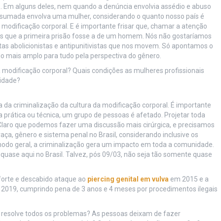
 Em alguns deles, nem quando a denúncia envolvia assédio e abuso
onsumada envolva uma mulher, considerando o quanto nosso país é
modificação corporal. E é importante frisar que, chamar a atenção
os que a primeira prisão fosse a de um homem. Nós não gostaríamos
as abolicionistas e antipunitivistas que nos movem. Só apontamos o
o mais amplo para tudo pela perspectiva do gênero.
 modificação corporal? Quais condições as mulheres profissionais
nidade?
a da criminalização da cultura da modificação corporal. É importante
prática ou técnica, um grupo de pessoas é afetado. Projetar toda
. Claro que podemos fazer uma discussão mais cirúrgica, e precisamos
raça, gênero e sistema penal no Brasil, considerando inclusive os
odo geral, a criminalização gera um impacto em toda a comunidade.
e quase aqui no Brasil. Talvez, pós 09/03, não seja tão somente quase
orte e descabido ataque ao
piercing genital
em vulva
em 2015 e a
 2019, cumprindo pena de 3 anos e 4 meses por procedimentos ilegais
ar resolve todos os problemas? As pessoas deixam de fazer