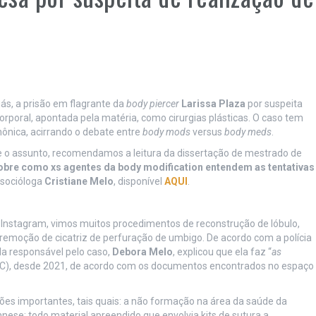
ás, a prisão em flagrante da
body piercer
Larissa Plaza
por suspeita
orporal, apontada pela matéria, como cirurgias plásticas. O caso tem
nica, acirrando o debate entre
body mods
versus
body meds
.
e o assunto, recomendamos a leitura da dissertação de mestrado de
bre como xs agentes da body modification entendem as tentativas
 socióloga
Cristiane Melo
, disponível
AQUI
.
 Instagram, vimos muitos procedimentos de reconstrução de lóbulo,
remoção de cicatriz de perfuração de umbigo. De acordo com a polícia
a responsável pelo caso,
Debora Melo
, explicou que ela faz “
as
SIC), desde 2021, de acordo com os documentos encontrados no espaço
ões importantes, tais quais: a não formação na área da saúde da
ese; todo material apreendido que envolvia kits de sutura a