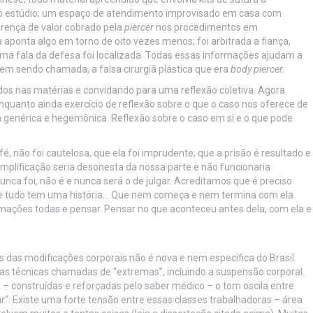
o estúdio; um espaço de atendimento improvisado em casa com
ferença de valor cobrado pela
piercer
nos procedimentos em
a aponta algo em torno de oito vezes menos; foi arbitrada a fiança,
ma fala da defesa foi localizada. Todas essas informações ajudam a
em sendo chamada, a falsa cirurgiã plástica que era
body piercer.
s nas matérias e convidando para uma reflexão coletiva. Agora
quanto ainda exercício de reflexão sobre o que o caso nos oferece de
a genérica e hegemônica. Reflexão sobre o caso em si e o que pode
, não foi cautelosa, que ela foi imprudente, que a prisão é resultado e
mplificação seria desonesta da nossa parte e não funcionaria
unca foi, não é e nunca será o de julgar. Acreditamos que é preciso
ue tudo tem uma história… Que nem começa e nem termina com ela.
rmações todas e pensar. Pensar no que aconteceu antes dela, com ela e
s das modificações corporais não é nova e nem específica do Brasil.
s técnicas chamadas de “extremas”, incluindo a suspensão corporal.
– construídas e reforçadas pelo saber médico – o tom oscila entre
ar
“. Existe uma forte tensão entre essas classes trabalhadoras – área