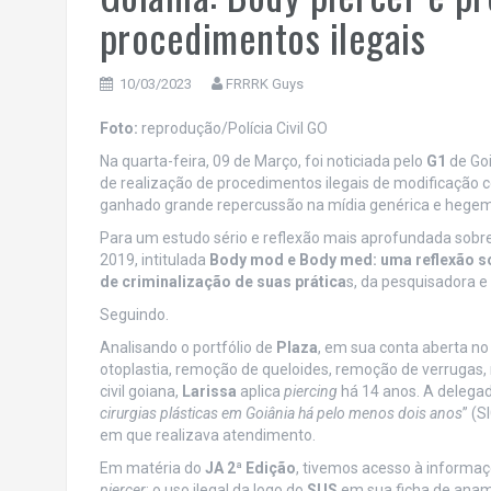
procedimentos ilegais
10/03/2023
FRRRK Guys
Foto:
reprodução/Polícia Civil GO
Na quarta-feira, 09 de Março, foi noticiada pelo
G1
de Goi
de realização de procedimentos ilegais de modificação c
ganhado grande repercussão na mídia genérica e hegemô
Para um estudo sério e reflexão mais aprofundada sobr
2019, intitulada
Body mod e Body med: uma reflexão so
de criminalização de suas prática
s, da pesquisadora e
Seguindo.
Analisando o portfólio de
Plaza
, em sua conta aberta no
otoplastia, remoção de queloides, remoção de verrugas, 
civil goiana,
Larissa
aplica
piercing
há 14 anos. A delegad
cirurgias plásticas em Goiânia há pelo menos dois anos
” (
em que realizava atendimento.
Em matéria do
JA 2ª Edição
, tivemos acesso à informaç
piercer
; o uso ilegal da logo do
SUS
em sua ficha de anamn