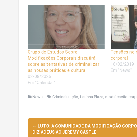
Grupo de Estudos Sobre
Tensões no 
Modificações Corporais discutirá
corporal
sobre as tentativas de criminalizar
16/02/2019
as nossas práticas e cultura
Em "News"
02/08/2026
Em "Calendar"
News
Criminalização
,
Larissa Plaza
,
modificação corp
Navegação
←
LUTO: A COMUNIDADE DA MODIFICAÇÃO CORP
de
DIZ ADEUS AO JEREMY CASTLE