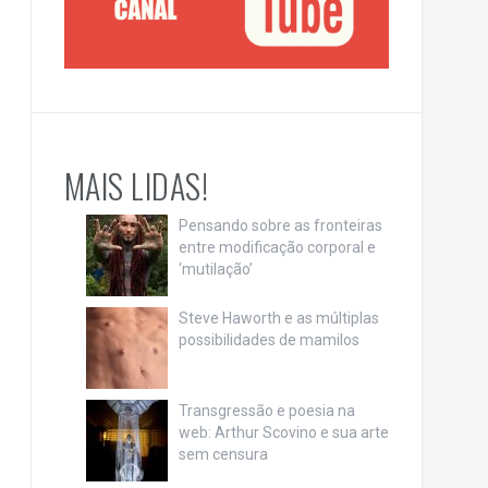
MAIS LIDAS!
Pensando sobre as fronteiras
entre modificação corporal e
‘mutilação’
Steve Haworth e as múltiplas
possibilidades de mamilos
Transgressão e poesia na
web: Arthur Scovino e sua arte
sem censura