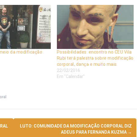
meio da modificação
Possibilidades: encontro no CEU Vila
Rubi terá palestra sobre modificação
corporal, dança e muito mais
22/02/2016
Em "Calendar"
oral
ORAL
LUTO: COMUNIDADE DA MODIFICAÇÃO CORPORAL DIZ
ADEUS PARA FERNANDA KUZMA
→