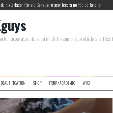
 do historiador Ronald Canabarro acontecerá no Rio de Janeiro
utirá sobre Circo Freak em encontro online
guys
remotamente em Agosto e discutirá questões LGBTQIAPN+ e Modificaç
rais discutirá sobre as tentativas de criminalizar as nossas prática
rte corporal, cultura da modificação corporal & beautificat
s modificações corporais 2.0
re a celebração do Orgulho Freak no Chile
BEAUTIFICATION
SHOP
FRRRKACADEMIC
WIKI