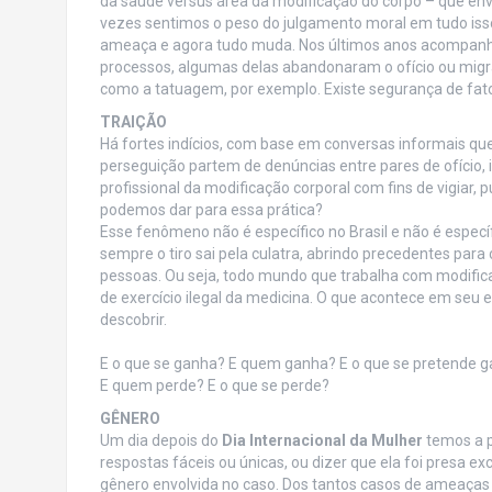
da saúde versus área da modificação do corpo – que envo
vezes sentimos o peso do julgamento moral em tudo iss
ameaça e agora tudo muda. Nos últimos anos acompan
processos, algumas delas abandonaram o ofício ou migr
como a tatuagem, por exemplo. Existe segurança de fat
TRAIÇÃO
Há fortes indícios, com base em conversas informais que
perseguição partem de denúncias entre pares de ofício, i
profissional da modificação corporal com fins de vigiar,
podemos dar para essa prática?
Esse fenômeno não é específico no Brasil e não é especí
sempre o tiro sai pela culatra, abrindo precedentes para
pessoas. Ou seja, todo mundo que trabalha com modific
de exercício ilegal da medicina. O que acontece em se
descobrir.
E o que se ganha? E quem ganha? E o que se pretende 
E quem perde? E o que se perde?
GÊNERO
Um dia depois do
Dia Internacional da Mulher
temos a p
respostas fáceis ou únicas, ou dizer que ela foi presa e
gênero envolvida no caso. Dos tantos casos de ameaças