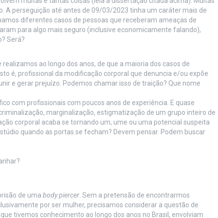
lvem muitas e tantas coisas (leia a dissertação citada acima). Muitas
o. A perseguição até antes de 09/03/2023 tinha um caráter mais de
hamos diferentes casos de pessoas que receberam ameaças de
aram para algo mais seguro (inclusive economicamente falando),
o? Será?
 realizamos ao longo dos anos, de que a maioria dos casos de
sto é, profissional da modificação corporal que denuncia e/ou expõe
 punir e gerar prejuízo. Podemos chamar isso de traição? Que nome
fico com profissionais com poucos anos de experiência. E quase
 criminalização, marginalização, estigmatização de um grupo inteiro de
ação corporal acaba se tornando um, ume ou uma potencial suspeita
u estúdio quando as portas se fecham? Devem pensar. Podem buscar
ganhar?
risão de uma
body piercer
. Sem a pretensão de encontrarmos
xclusivamente por ser mulher, precisamos considerar a questão de
 que tivemos conhecimento ao longo dos anos no Brasil, envolviam