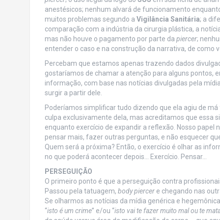
anestésicos; nenhum alvará de funcionamento enquant
muitos problemas segundo a
Vigilância Sanitária
; a di
comparação com a indústria da cirurgia plástica, a notíci
mas não houve o pagamento por parte da
piercer
; nenhu
entender o caso e na construção da narrativa, de como v
Percebam que estamos apenas trazendo dados divulgado
gostaríamos de chamar a atenção para alguns pontos, en
informação, com base nas notícias divulgadas pela mídi
surgir a partir dele.
Poderíamos simplificar tudo dizendo que ela agiu de má fé
culpa exclusivamente dela, mas acreditamos que essa si
enquanto exercício de expandir a reflexão. Nosso papel n
pensar mais, fazer outras perguntas, e não esquecer q
Quem será a próxima? Então, o exercício é olhar as info
no que poderá acontecer depois… Exercício. Pensar…
PERSEGUIÇÃO
O primeiro ponto é que a perseguição contra profissionai
Passou pela tatuagem,
body piercer
e chegando nas outra
Se olharmos as notícias da mídia genérica e hegemônica 
“
isto é um crime
” e/ou “
isto vai te fazer muito mal ou te mat