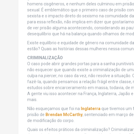
homens cisgêneros, e nenhum deles culminou em prisão.
sexual. É emblemático que o primeiro caso de prisão c
sexista e o impacto direto do sexismo na comunidade da 
para essa reflexão, não implica em dizer que gostaríam
de ver prisão alguma acontecendo, considerando as paut
desequilíbrio que há na balança quando olhamos de mod
Existe equilíbrio e equidade de gênero na comunidade da
estão? Quais as histórias dessas mulheres nessa comu
CRIMINALIZAÇÃO
O caso pode abrir grandes portas para a sanha punitivist
não esquecer que quando existe a criminalização de uma 
culpa na
piercer
, no caso da vez, não resolve a situação
fazê-la, quando pensamos a relação frágil entre classe, 
estudos sobre encarceramento em massa, todavia, de m
A gente viu isso acontecer na França, Inglaterra, Japão 
mais.
Não esqueçamos que foi na
Inglaterra
que tivemos um f
prisão de
Brendan McCarthy
, sentenciado em março de
de modificação do corpo.
Quais os efeitos práticos da criminalização? Criminaliz