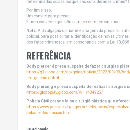
determinadas coisas porque são consideradas crimes? Q
Por fim é isso.
Um convite para pensar.
É uma conversa que não começa nem termina aqui.
Nota:
A divulgação do nome e imagem da presa foi autori
policial, para possibilitar a identificação de novas víti
dos fatos criminosos, em consonância com a
Lei 13.869
REFERÊNCIA
Body piercer é presa suspeita de fazer cirurgias plás
https://g1.globo.com/go/goias/noticia/2023/03/09/body-
em-goiania.ghtml
Body piercing é presa suspeita de realizar cirurgias 
https://globoplay.globo.com/v/11434923/
Polícia Civil prende falsa cirurgiã plástica que oferec
https://www.policiacivil.go.gov.br/delegacias/especializa
pelas-redes-sociais.html
Relacionado