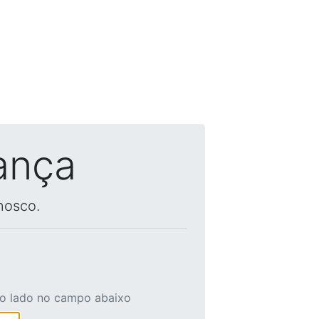
ança
nosco.
ao lado no campo abaixo