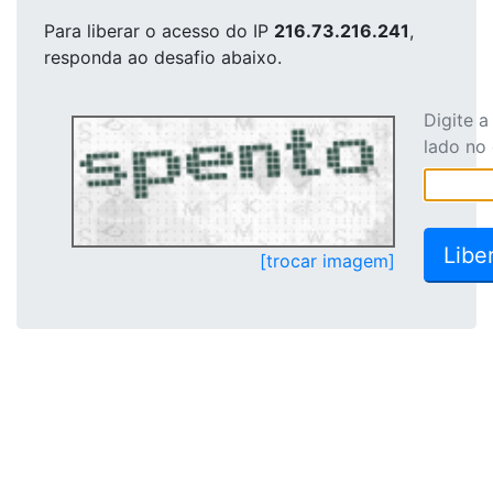
Para liberar o acesso
do IP
216.73.216.241
,
responda ao desafio abaixo.
Digite 
lado no
[trocar imagem]