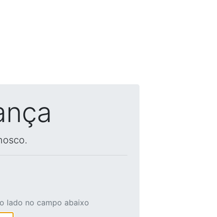
ança
nosco.
ao lado no campo abaixo