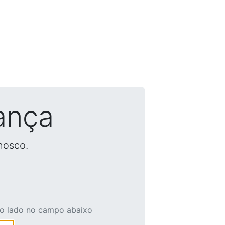
ança
nosco.
ao lado no campo abaixo