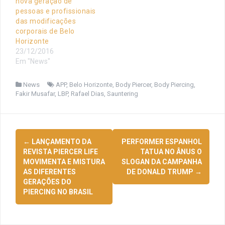
nova geração de
pessoas e profissionais
das modificações
corporais de Belo
Horizonte
23/12/2016
Em "News"
News
APP
,
Belo Horizonte
,
Body Piercer
,
Body Piercing
,
Fakir Musafar
,
LBP
,
Rafael Dias
,
Sauntering
Navegação
←
LANÇAMENTO DA
PERFORMER ESPANHOL
de
REVISTA PIERCER LIFE
TATUA NO ÂNUS O
MOVIMENTA E MISTURA
SLOGAN DA CAMPANHA
posts
AS DIFERENTES
DE DONALD TRUMP
→
GERAÇÕES DO
PIERCING NO BRASIL