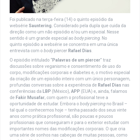
Foi publicado na terça-feira (14) o quinto episódio da
websérie
Sauntering.
Considerado pela dupla que cuida da
direção como um não episódio e/ou um especial. Nesse
sentido é um grande especial ao
body piercing
. No
quinto episódio a websérie se concentra em uma única
entrevista com o
body piercer
Rafael Dias
.
O episódio intitulado “
Palavras de um piercer
” traz
discussões sobre veganismo e consentimento de uso do
corpo, modificações corporais e diabetes e, o motivo especial
da criação de um episódio inteiro com um único personagem,
profundas conversas sobre a experiência de
Rafael Dias
nas
conferências da
LBP
(México),
APP
(EUA) e, ainda, falamos
de
Fakir Musafar
, com quem o profissional teve a
oportunidade de estudar. Embora o
body piercing
no Brasil –
tal qual o conhecemos hoje – tenha passado dos seus vinte
anos como prática profissional, são poucas e poucos
profissionais que conseguiram ir para o exterior estudar com
importantes nomes das modificações corporais. O que cria
uma série de sonhos nas cabeças de muitas pessoas, como