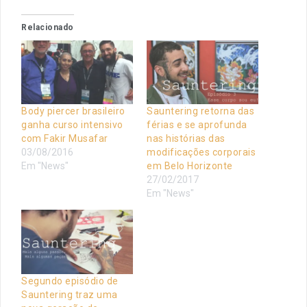
Relacionado
Body piercer brasileiro
Sauntering retorna das
ganha curso intensivo
férias e se aprofunda
com Fakir Musafar
nas histórias das
03/08/2016
modificações corporais
Em "News"
em Belo Horizonte
27/02/2017
Em "News"
Segundo episódio de
Sauntering traz uma