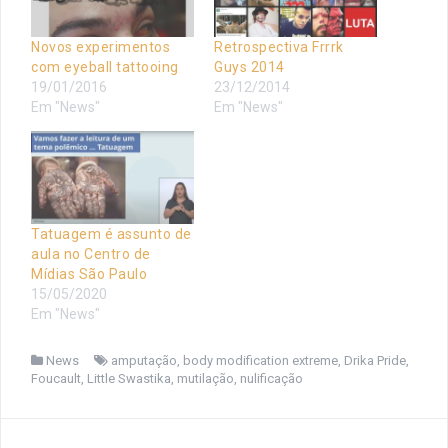
Novos experimentos
Retrospectiva Frrrk
com eyeball tattooing
Guys 2014
19/01/2016
23/12/2014
Em "News"
Em "News"
Tatuagem é assunto de
aula no Centro de
Mídias São Paulo
15/05/2020
Em "News"
News
amputação
,
body modification extreme
,
Drika Pride
,
Foucault
,
Little Swastika
,
mutilação
,
nulificação