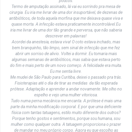
poucos.
Termo de amputação assinado, lá vai eu sorrindo pra mesa de
cirurgia. Eu iria me livrar de uma dor insuportável, de dezenas de
antibióticos, de toda aquela morfina que me deixava quase viva e
quase morta. A infecção estava praticamente incontrolável.Eu
iria me livrar de uma dor tão grande e perversa, que não saberia
descrever em palavras!
Acordei da anestesia, estava viva! O coto estava inchado, mas
bem branquinho, tão limpo, sem sinal de infecção que me fez
abrir um sorriso de alivio. Voltei a dormir. Eu tomaria mais
algumas semanas de antibióticos, mas sabia que estava perto
do fim e mais perto de um novo começo. A felicidade era muita.
Eu me sentia livre.
Me mudei de São Paulo para Curitiba, deixei o passado pra trás.
Fisioterapias até o dia de tirar as medidas da tão esperada
prótese. Adaptação e aprender a andar novamente. Me olho no
espelho e vejo uma mulher vitoriosa.
Tudo numa perna mecânica me encanta. A prótese é mais uma
parte da minha modificação corporal. E por que uma deficiente
física com tantas tatuagens, estilo muito diferente dos outros?
Porque tenho gostos e sentimentos, porque sou humana, sou
mulher como qualquer outra. A tatuagem proporciona o prazer
de mandar no meu próprio corpo. Agora eu que escolho as