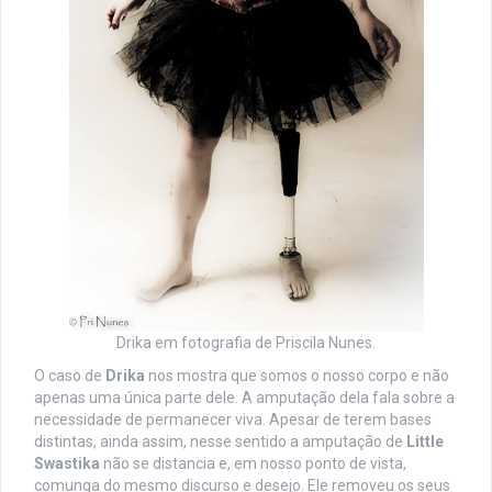
Drika em fotografia de Priscila Nunes.
O caso de
Drika
nos mostra que somos o nosso corpo e não
apenas uma única parte dele. A amputação dela fala sobre a
necessidade de permanecer viva. Apesar de terem bases
distintas, ainda assim, nesse sentido a amputação de
Little
Swastika
não se distancia e, em nosso ponto de vista,
comunga do mesmo discurso e desejo. Ele removeu os seus