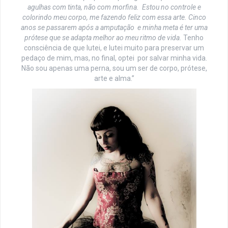
agulhas com tinta, não com morfina. Estou no controle e
colorindo meu corpo, me fazendo feliz com essa arte. Cinco
anos se passarem após a amputação e minha meta é ter uma
prótese que se adapta melhor ao meu ritmo de vida.
Tenho
consciência de que lutei, e lutei muito para preservar um
pedaço de mim, mas, no final, optei por salvar minha vida.
Não sou apenas uma perna, sou um ser de corpo, prótese,
arte e alma.”