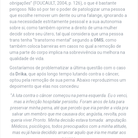
obrigações
” (FOUCAULT, 2004, p. 126), o que é bastante
perigoso. Não só por ter o poder de patologizar uma pessoa
que escolhe remover um dente ou uma falange, ignorando a
sua necessidade estritamente pessoal e a sua autonomia
sobre si; como também oprime a direito de uma mulher
decidir sobre seu útero; tal qual considera que uma pessoa
trans tenha “transtorno mental” segundo a
OMS
; como
também coloca barreiras em casos no qual a remoção de
uma parte do corpo implica na sobrevivência ou melhora na
qualidade de vida.
Gostaríamos de problematizar a última questão com o caso
da
Drika
, que após longo tempo lutando contra o câncer,
optou pela remoção de sua perna. Abaixo reproduzimos um
depoimento que elas nos concedeu:
“
A luta contra o câncer começou na perna esquerda. Eu o venci,
mas a infecção hospitalar persistiu. Foram anos de luta para
preservar minha perna, até que percebi que iria perder a vida pra
salvar um membro que me causava dor, angústia, revolta, pois
queria viver.Pronto. Minha decisão estava tomada: amputação.
Médicos, psicólogos, todos preocupados com a minha atitude,
mas eu já havia decidido arrancar aquilo que iria me matar aos