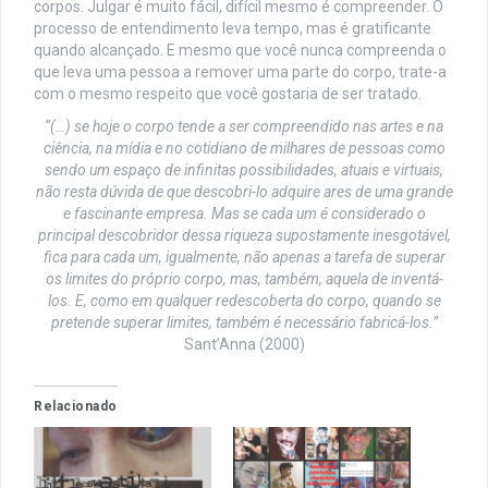
corpos. Julgar é muito fácil, difícil mesmo é compreender. O
processo de entendimento leva tempo, mas é gratificante
quando alcançado. E mesmo que você nunca compreenda o
que leva uma pessoa a remover uma parte do corpo, trate-a
com o mesmo respeito que você gostaria de ser tratado.
“(…) se hoje o corpo tende a ser compreendido nas artes e na
ciência, na mídia e no cotidiano de milhares de pessoas como
sendo um espaço de infinitas possibilidades, atuais e virtuais,
não resta dúvida de que descobri-lo adquire ares de uma grande
e fascinante empresa. Mas se cada um é considerado o
principal descobridor dessa riqueza supostamente inesgotável,
fica para cada um, igualmente, não apenas a tarefa de superar
os limites do próprio corpo, mas, também, aquela de inventá-
los. E, como em qualquer redescoberta do corpo, quando se
pretende superar limites, também é necessário fabricá-los.”
Sant’Anna (2000)
Relacionado