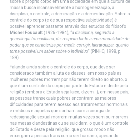
sobre o próprio corpo em uma sociedade em que a cultura de
massa busca incansavelmente a homogeneização, a
disciplina, o controle, a dominação e a domesticação. Sobre o
controle do corpo (e de sua respectiva subjetividade) é
possível aprender bastante através dos estudos do filósofo
Michel Foucault
(1926-1984), “
a disciplina, segundo a
genealogia foucaultiana, diz respeito tanto a uma modalidade de
poder que se caracteriza por medir, corrigir, hierarquizar, quanto
torna possível um saber sobre o indivíduo
” (PINHO, 1998, p.
189).
Falando ainda sobre o controle do corpo, que deve ser
considerado também a luta de classes: em nosso país as
mulheres pobres morrem por não terem direito ao aborto, o
que é um controle do corpo por parte do Estado e deste pela
religião (embora o Estado seja laico, dizem…); em nosso país,
as pessoas transexuais pobres encontram as maiores
dificuldades para terem acesso aos tratamentos hormonais
e médicos e aquelas que sonham com a cirurgia de
redesignação sexual morrem muitas vezes sem ou morrem
nas mesas clandestinas ou se suicidam, o que é um controle
do Estado e deste pela religião, que grosso modo não
enxergam a pessoa trans como ser humano, apesar do