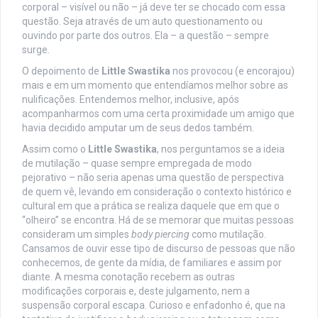
corporal – visível ou não – já deve ter se chocado com essa
questão. Seja através de um auto questionamento ou
ouvindo por parte dos outros. Ela – a questão – sempre
surge.
O depoimento de
Little Swastika
nos provocou (e encorajou)
mais e em um momento que entendíamos melhor sobre as
nulificações. Entendemos melhor, inclusive, após
acompanharmos com uma certa proximidade um amigo que
havia decidido amputar um de seus dedos também.
Assim como o
Little Swastika
, nos perguntamos se a ideia
de mutilação – quase sempre empregada de modo
pejorativo – não seria apenas uma questão de perspectiva
de quem vê, levando em consideração o contexto histórico e
cultural em que a prática se realiza daquele que em que o
“olheiro” se encontra. Há de se memorar que muitas pessoas
consideram um simples
body piercing
como mutilação.
Cansamos de ouvir esse tipo de discurso de pessoas que não
conhecemos, de gente da mídia, de familiares e assim por
diante. A mesma conotação recebem as outras
modificações corporais e, deste julgamento, nem a
suspensão corporal escapa. Curioso e enfadonho é, que na