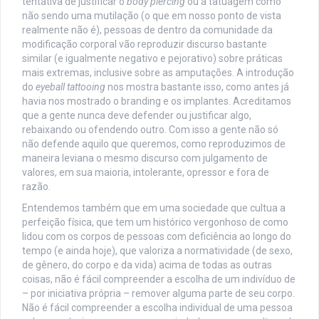
tentativa de justificar o
body piercing
ou a tatuagem como
não sendo uma mutilação (o que em nosso ponto de vista
realmente não é), pessoas de dentro da comunidade da
modificação corporal vão reproduzir discurso bastante
similar (e igualmente negativo e pejorativo) sobre práticas
mais extremas, inclusive sobre as amputações. A introdução
do
eyeball tattooing
nos mostra bastante isso, como antes já
havia nos mostrado o branding e os implantes. Acreditamos
que a gente nunca deve defender ou justificar algo,
rebaixando ou ofendendo outro. Com isso a gente não só
não defende aquilo que queremos, como reproduzimos de
maneira leviana o mesmo discurso com julgamento de
valores, em sua maioria, intolerante, opressor e fora de
razão.
Entendemos também que em uma sociedade que cultua a
perfeição física, que tem um histórico vergonhoso de como
lidou com os corpos de pessoas com deficiência ao longo do
tempo (e ainda hoje), que valoriza a normatividade (de sexo,
de gênero, do corpo e da vida) acima de todas as outras
coisas, não é fácil compreender a escolha de um indivíduo de
– por iniciativa própria – remover alguma parte de seu corpo.
Não é fácil compreender a escolha individual de uma pessoa