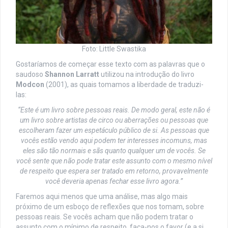
Foto: Little Swastika
Gostaríamos de começar esse texto com as palavras que o
saudoso
Shannon Larratt
utilizou na introdução do livro
Modcon
(2001), as quais tomamos a liberdade de traduzi-
las:
“Este é um livro sobre pessoas reais. De modo geral, este não é
um livro sobre artistas de circo ou aberrações ou pessoas que
escolheram fazer um espetáculo público de si. As pessoas que
vocês estão vendo aqui podem ter interesses incomuns, mas
eles são tão normais e sãs quanto qualquer um de vocês. Se
você sente que não pode tratar este assunto com o mesmo nível
de respeito que espera ser tratado em retorno, provavelmente
você deveria apenas fechar esse livro agora.”
Faremos aqui menos que uma análise, mas algo mais
próximo de um esboço de reflexões que nos tomam, sobre
pessoas reais. Se vocês acham que não podem tratar o
assunto com o mínimo de respeito, faça-nos o favor (e a si