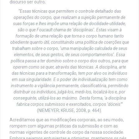
discurso ser outro;
“Essas técnicas que permitem o controle detalhado das
operações do corpo, que realizam a sujeição permanente de
suas forças e lhes impõe uma relação de docilidade-utilidade,
são o que Foucault chama de ‘disciplinas’. Estas visam à
formação de uma relação que torna o corpo humano tanto
obediente quanto útil, constituindo uma política de coerções que
trabalham sobre o corpo, ‘uma manipulação calculada de seus
elementos, de seus gestos, de seus comportamentos’. Essa
política passa a ter domínio sobre o corpo dos outros, para que
operem como se quer, através das técnicas. A disciplina, arte
das técnicas para a transformação, tem por alvo os indivíduos
em sua singularidade. E o poder de individualização tem como
instrumento a vigilância permanente, classificatória, permitindo
distribuir os indivíduos, julgá-los, medi-los, localizá-los e, por
conseguinte, utilizá-los ao máximo. Desta forma, ‘a disciplina
fabrica corpos submissos e exercitados, corpos ‘dóceis’”
(NIEMEYER; KRUSE, 2008, p. 464).
Acreditamos que as modificações corporais, ao seu modo,
rompem com algumas práticas da submissão e com as
normas vigentes de controle do corpo da nossa sociedade.
Embora sejamos entusiastas e otimistas, mantemos os pés