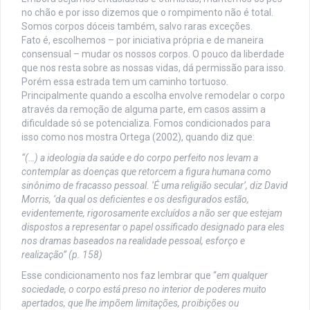
no chão e por isso dizemos que o rompimento não é total.
Somos corpos dóceis também, salvo raras exceções.
Fato é, escolhemos – por iniciativa própria e de maneira
consensual – mudar os nossos corpos. O pouco da liberdade
que nos resta sobre as nossas vidas, dá permissão para isso.
Porém essa estrada tem um caminho tortuoso.
Principalmente quando a escolha envolve remodelar o corpo
através da remoção de alguma parte, em casos assim a
dificuldade só se potencializa. Fomos condicionados para
isso como nos mostra Ortega (2002), quando diz que:
“(…) a ideologia da saúde e do corpo perfeito nos levam a
contemplar as doenças que retorcem a figura humana como
sinônimo de fracasso pessoal. ‘É uma religião secular’, diz David
Morris, ‘da qual os deficientes e os desfigurados estão,
evidentemente, rigorosamente excluídos a não ser que estejam
dispostos a representar o papel ossificado designado para eles
nos dramas baseados na realidade pessoal, esforço e
realização” (p. 158)
Esse condicionamento nos faz lembrar que “
em qualquer
sociedade, o corpo está preso no interior de poderes muito
apertados, que lhe impõem limitações, proibições ou