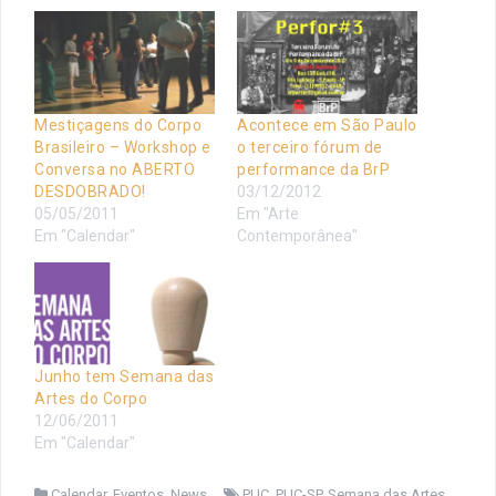
Mestiçagens do Corpo
Acontece em São Paulo
Brasileiro – Workshop e
o terceiro fórum de
Conversa no ABERTO
performance da BrP
DESDOBRADO!
03/12/2012
05/05/2011
Em "Arte
Em "Calendar"
Contemporânea"
Junho tem Semana das
Artes do Corpo
12/06/2011
Em "Calendar"
Calendar
,
Eventos
,
News
PUC
,
PUC-SP
,
Semana das Artes