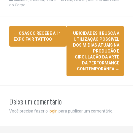
do Corpo
Navegação
←
OSASCO RECEBE A 1ª
UBICIDADES II BUSCA A
de
EXPO FAIR TATTOO
UTILIZAÇÃO POSSIVEL
DOS MIDIAS ATUAIS NA
posts
PRODUÇÃO E
CIRCULAÇÃO DA ARTE
DA PERFORMANCE
CONTEMPORÂNEA
→
Deixe um comentário
Você precisa fazer o
login
para publicar um comentário.