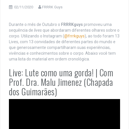
02/11/2020
FRRRK Guys
Durante o mês de Outubro o
FRRRKguys
promoveu uma
sequência de
lives
que abordaram diferentes olhares sobre o
corpo. Utilizando o Instagram (
@frrrkguys
), ao todo foram 13
Lives, com 13 convidades de diferentes partes do mundo e
que generosamente compartilharam suas experiências,
vivências e conhecimentos sobre o corpo. Abaixo você tem
uma lista do material em ordem cronológica.
Live: Lute como uma gorda! | Com
Prof. Dra. Malu Jimenez (Chapada
dos Guimarães)