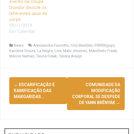
evento na Ocupa
Ouvidor discute os
diferentes usos do
corpo
09/11/2019
Em "Calendar"
News
Alessandra Favoritto
,
Cris Madden
,
FRRRKguys
,
Karoline Souza
,
La Negra
,
Live
,
Malu Jimenez
,
Manifesto Freak
,
Márcio Neman
,
Teoria Freak
,
Téssia Araújo
Navegação
←
ESCARIFICAÇÃO É
COMUNIDADE DA
de
RAMIFICAÇÃO DAS
MODIFICAÇÃO
MARGARIDAS…
CORPORAL SE DESPEDE
posts
DE YANN BRËNYÀK
→