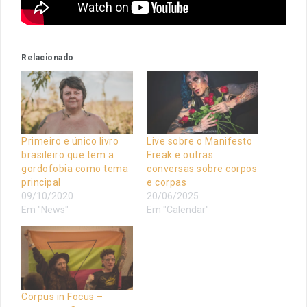
Relacionado
Primeiro e único livro
Live sobre o Manifesto
brasileiro que tem a
Freak e outras
gordofobia como tema
conversas sobre corpos
principal
e corpas
09/10/2020
20/06/2025
Em "News"
Em "Calendar"
Corpus in Focus –