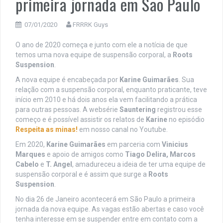
primeira jornada em São Paulo
07/01/2020
FRRRK Guys
O ano de 2020 começa e junto com ele a notícia de que
temos uma nova equipe de suspensão corporal, a
Roots
Suspension
.
A nova equipe é encabeçada por
Karine Guimarães
. Sua
relação com a suspensão corporal, enquanto praticante, teve
início em 2010 e há dois anos ela vem facilitando a prática
para outras pessoas. A websérie
Sauntering
registrou esse
começo e é possível assistir os relatos de
Karine
no episódio
Respeita as minas!
em nosso canal no Youtube.
Em 2020,
Karine Guimarães
em parceria com
Vinicius
Marques
e apoio de amigos como
Tiago Delira, Marcos
Cabelo
e
T. Angel
, amadureceu a ideia de ter uma equipe de
suspensão corporal e é assim que surge a
Roots
Suspension
.
No dia 26 de Janeiro acontecerá em São Paulo a primeira
jornada da nova equipe. As vagas estão abertas e caso você
tenha interesse em se suspender entre em contato com a