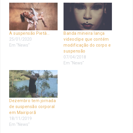
A suspensão Pietà…
Banda mineira lança
25/01/2020
videoclipe que contém
Em "News"
modificação do corpo e
suspensão
07/04/2018
Em "News"
Dezembro tem jornada
de suspensão corporal
em Mairiporã
18/11/2019
Em "News"