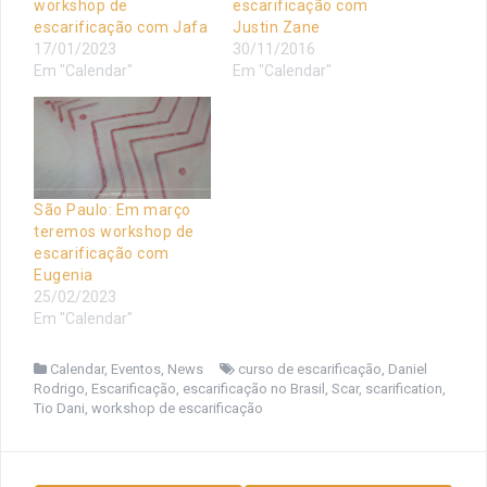
workshop de
escarificação com
escarificação com Jafa
Justin Zane
17/01/2023
30/11/2016
Em "Calendar"
Em "Calendar"
São Paulo: Em março
teremos workshop de
escarificação com
Eugenia
25/02/2023
Em "Calendar"
Calendar
,
Eventos
,
News
curso de escarificação
,
Daniel
Rodrigo
,
Escarificação
,
escarificação no Brasil
,
Scar
,
scarification
,
Tio Dani
,
workshop de escarificação