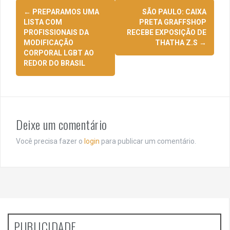
Navegação
←
PREPARAMOS UMA
SÃO PAULO: CAIXA
de
LISTA COM
PRETA GRAFFSHOP
PROFISSIONAIS DA
RECEBE EXPOSIÇÃO DE
posts
MODIFICAÇÃO
THATHA Z.S
→
CORPORAL LGBT AO
REDOR DO BRASIL
Deixe um comentário
Você precisa fazer o
login
para publicar um comentário.
PUBLICIDADE