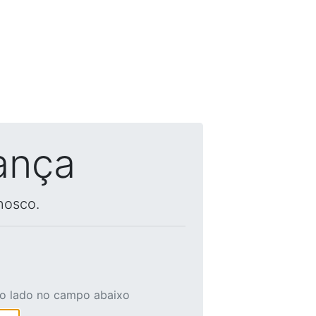
ança
nosco.
ao lado no campo abaixo