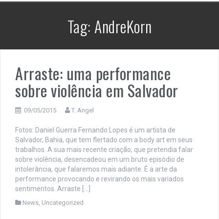
Tag:
AndreKorn
Arraste: uma performance
sobre violência em Salvador
09/05/2015
T. Angel
Fotos: Daniel Guerra Fernando Lopes é um artista de
Salvador, Bahia, que tem flertado com a body art em seus
trabalhos. A sua mais recente criação, que pretendia falar
sobre violência, desencadeou em um bruto episódio de
intolerância, que falaremos mais adiante. É a arte da
performance provocando e revirando os mais variados
sentimentos. Arraste […]
News
,
Uncategorized