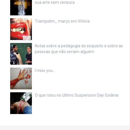
sua arte sem censura
Trampolim_ março em Vitória
Notas sobre a pedagogia do esquisito e sobre as
pessoas que não seriam alguém
I miss you…
O que rolou no último Suspension Day Goiânia