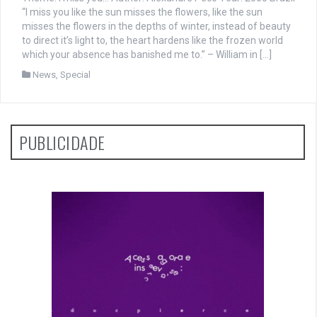
“I miss you like the sun misses the flowers, like the sun
misses the flowers in the depths of winter, instead of beauty
to direct it’s light to, the heart hardens like the frozen world
which your absence has banished me to.” – William in […]
News
,
Special
PUBLICIDADE