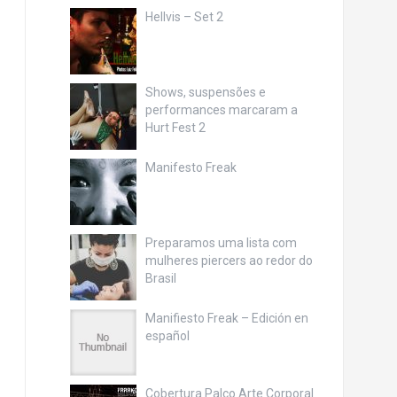
Hellvis – Set 2
Shows, suspensões e
performances marcaram a
Hurt Fest 2
Manifesto Freak
Preparamos uma lista com
mulheres piercers ao redor do
Brasil
Manifiesto Freak – Edición en
español
Cobertura Palco Arte Corporal