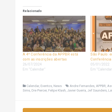
Relacionado
A 4ª Conferência da APPBR está
São Paulo: e
com as inscrições abertas
Conferência
26/07/2024
05/01/2022
Em "Calendar"
Em "Calendar
Calendar
,
Eventos
,
News
Andre Fernandes
,
APPBR
,
Ass
Sims
,
Dre Piercer
,
Felipe Klash
,
Javier Guerra
,
Jef Saunders
,
La