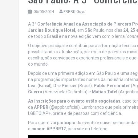
06/05/2024
FRRRK Guys
A
3ª Conferência Anual da Associação de Piercers Pr
Jardins Boutique Hotel,
em São Paulo, nos dias
24, 25 
de todo o Brasil e na nova edição vem com o lema “
conhe
O objetivo principal é contribuir para a formação técnica
possibilitando a atualização, por meio de palestras min
escolha, são convidades experientes profissionais e qu
do mundo.
Depois de uma primeira edição em São Paulo e uma segun
na programação importantes nomes da indústria internac
Leal
(Brasil),
Dre Piercer
(Brasil),
Pablo Perelmuter
(Ar
Guerra
(Venezuela/Colômbia) e
Matias Tafel
(Argentina
As inscrições para o evento estão esgotadas
, caso t
da
APPBR
(@appbr.oficial). Lembrando que pela primeir
LGBTQIAP+, preta e de pessoas com deficiência.
Para quem vai participar do evento e quiser se hospedar
o
cupom APPBR12
, pelo site ou telefone.