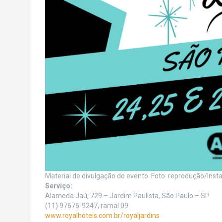
Material de divulgação do evento. Foto: reprodução/Ins
Serviço:
Alameda Jaú, 729 – Jardim Paulista, São Paulo – SP
(11) 97676-9247, ramal 09
www.royalhoteis.com.br/royaljardins