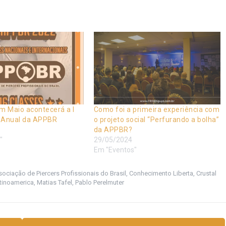
m Maio acontecerá a I
Como foi a primeira experiência com
 Anual da APPBR
o projeto social “Perfurando a bolha”
da APPBR?
"
29/05/2024
Em "Eventos"
ociação de Piercers Profissionais do Brasil
,
Conhecimento Liberta
,
Crustal
tinoamerica
,
Matias Tafel
,
Pablo Perelmuter