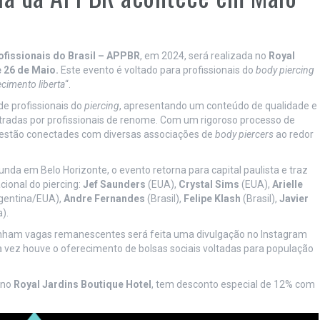
ofissionais do Brasil – APPBR
, em 2024, será realizada no
Royal
e 26 de Maio.
Este evento é voltado para profissionais do
body piercing
cimento liberta
“.
 de profissionais do
piercing
, apresentando um conteúdo de qualidade e
istradas por profissionais de renome. Com um rigoroso processo de
e estão conectades com diversas associações de
body piercers
ao redor
da em Belo Horizonte, o evento retorna para capital paulista e traz
ional do piercing:
Jef Saunders
(EUA),
Crystal Sims
(EUA),
Arielle
gentina/EUA),
Andre Fernandes
(Brasil),
Felipe Klash
(Brasil),
Javier
).
enham vagas remanescentes será feita uma divulgação no Instagram
a vez houve o oferecimento de bolsas sociais voltadas para população
 no
Royal Jardins Boutique Hotel
, tem desconto especial de 12% com