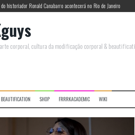
 do historiador Ronald Canabarro acontecerá no Rio de Janeiro
utirá sobre Circo Freak em encontro online
guys
remotamente em Agosto e discutirá questões LGBTQIAPN+ e Modificaç
utirá modificações corporais e anarquia em encontro online
rte corporal, cultura da modificação corporal & beautificat
moto, saiba como você pode ajudar duas ações que estão a ocorrer
re a celebração do Orgulho Freak no Chile
BEAUTIFICATION
SHOP
FRRRKACADEMIC
WIKI