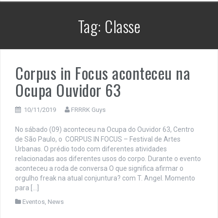
Tag:
Classe
Corpus in Focus aconteceu na
Ocupa Ouvidor 63
10/11/2019
FRRRK Guys
No sábado (09) aconteceu na Ocupa do Ouvidor 63, Centro
de São Paulo, o CORPUS IN FOCUS – Festival de Artes
Urbanas. O prédio todo com diferentes atividades
relacionadas aos diferentes usos do corpo. Durante o evento
aconteceu a roda de conversa O que significa afirmar o
orgulho freak na atual conjuntura? com T. Angel. Momento
para […]
Eventos
,
News