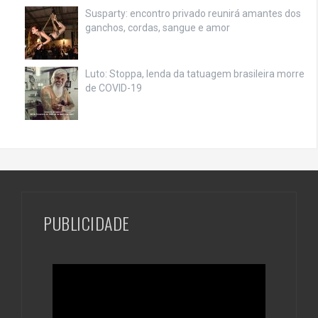
Susparty: encontro privado reunirá amantes dos
ganchos, cordas, sangue e amor
Luto: Stoppa, lenda da tatuagem brasileira morre
de COVID-19
PUBLICIDADE