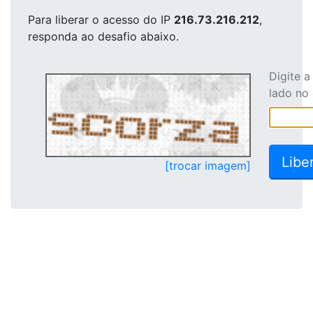
Para liberar o acesso
do IP
216.73.216.212
,
responda ao desafio abaixo.
Digite 
lado no
[trocar imagem]