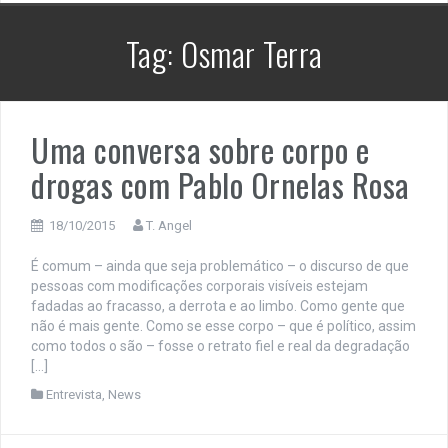
Tag:
Osmar Terra
Uma conversa sobre corpo e
drogas com Pablo Ornelas Rosa
18/10/2015
T. Angel
É comum – ainda que seja problemático – o discurso de que
pessoas com modificações corporais visíveis estejam
fadadas ao fracasso, a derrota e ao limbo. Como gente que
não é mais gente. Como se esse corpo – que é político, assim
como todos o são – fosse o retrato fiel e real da degradação
[…]
Entrevista
,
News