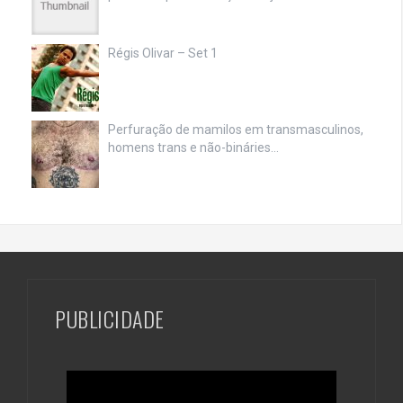
Régis Olivar – Set 1
Perfuração de mamilos em transmasculinos,
homens trans e não-bináries…
PUBLICIDADE