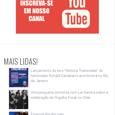
MAIS LIDAS!
Lançamento do livro “História Transviada” do
historiador Ronald Canabarro acontecerá no Rio
de Janeiro
Uma pequena conversa com Lia Samira sobre a
celebração do Orgulho Freak no Chile
Especial dia dos pais…