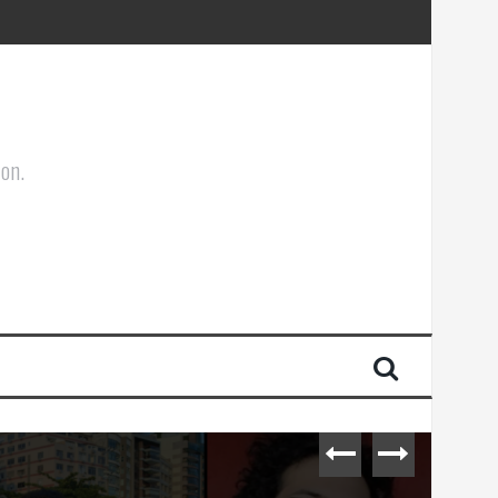
ões Corporais
ion.