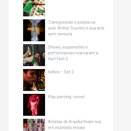
Transgressão e poesia na
web: Arthur Scovino e sua arte
sem censura
Shows, suspensões e
performances marcaram a
Hurt Fest 2
Hellvis – Set 2
Play piercing: corset
Artistas de Brasília ficam nus
em inusitado ensaio