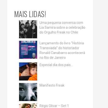
MAIS LIDAS!
Uma pequena conversa com
Lia Samira sobre a celebração
do Orgulho Freak no Chile
Lançamento do livro “História
Transviada” do historiador
Ronald Canabarro acontecerá
no Rio de Janeiro
Especial dia dos pais…
Manifesto Freak
Régis Olivar – Set 1