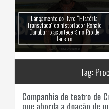
mira
Lançamento do livro “História
k no
Transviada” do historiador Ronald
Canabarro acontecerá no Rio de
Janeiro
Tag:
Proc
Companhia de teatro de Cu
que aborda a doação de m