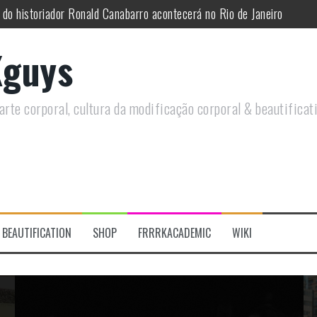
utirá sobre Circo Freak em encontro online
remotamente em Agosto e discutirá questões LGBTQIAPN+ e Modificaç
guys
utirá modificações corporais e anarquia em encontro online
moto, saiba como você pode ajudar duas ações que estão a ocorrer
rte corporal, cultura da modificação corporal & beautificat
re a celebração do Orgulho Freak no Chile
 do historiador Ronald Canabarro acontecerá no Rio de Janeiro
BEAUTIFICATION
SHOP
FRRRKACADEMIC
WIKI