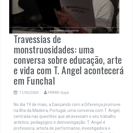
Travessias de
monstruosidades: uma
conversa sobre educação, arte
e vida com T. Angel acontecerá
em Funchal
11/05/2026
FRRRK Guys
No dia 19 de maio, a Dançando com a Diferença promove
na Ilha da Madeira, Portugal, uma conversa com T. Angel,
centrada nas questões que atravessam o seu trabalho
artístico, pedagógico e deinvestigação. T. Angel é
professora, artista de performance, investigadora e