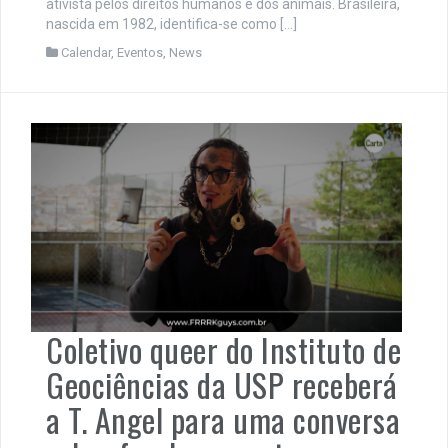
ativista pelos direitos humanos e dos animais. Brasileira,
nascida em 1982, identifica-se como […]
Calendar
,
Eventos
,
News
Coletivo queer do Instituto de
Geociências da USP receberá
a T. Angel para uma conversa