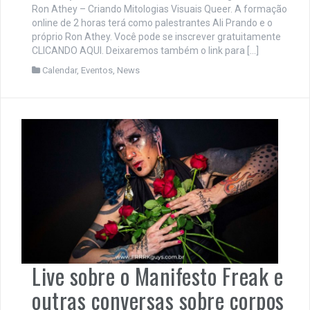
Ron Athey – Criando Mitologias Visuais Queer. A formação
online de 2 horas terá como palestrantes Ali Prando e o
próprio Ron Athey. Você pode se inscrever gratuitamente
CLICANDO AQUI. Deixaremos também o link para […]
Calendar
,
Eventos
,
News
Live sobre o Manifesto Freak e
outras conversas sobre corpos