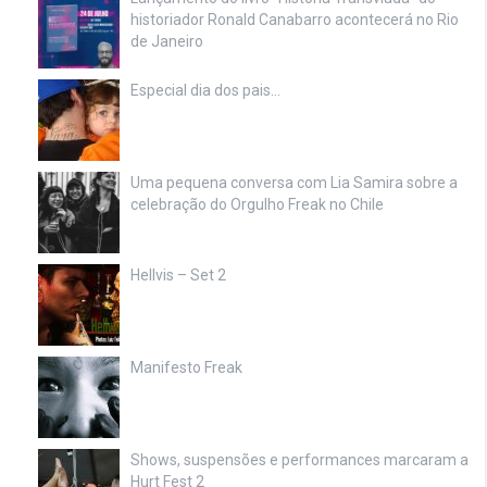
historiador Ronald Canabarro acontecerá no Rio
de Janeiro
Especial dia dos pais…
Uma pequena conversa com Lia Samira sobre a
celebração do Orgulho Freak no Chile
Hellvis – Set 2
Manifesto Freak
Shows, suspensões e performances marcaram a
Hurt Fest 2