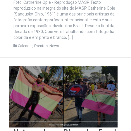
Foto: Catherine Opie / Reprodução MASP Texto
reproduzido na íntegra do site do MASP Catherine Opie
(Sandusky, Ohio, 1961) é uma das principais artistas da
fotografia contemporânea internacional, e esta é sua
primeira exposição individual no Brasil. Desde o final da
década de 1980, Opie vem trabalhando com fotografia
colorida e em preto e branco, […]
Calendar
,
Eventos
,
News