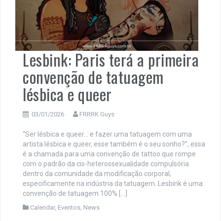
Lesbink: Paris terá a primeira
convenção de tatuagem
lésbica e queer
03/01/2026
FRRRK Guys
“Ser lésbica e queer… e fazer uma tatuagem com uma
artista lésbica e queer, esse também é o seu sonho?”, essa
é a chamada para uma convenção de tattoo que rompe
com o padrão da cis-heterossexualidade compulsória
dentro da comunidade da modificação corporal,
especificamente na indústria da tatuagem. Lesbink é uma
convenção de tatuagem 100% […]
Calendar
,
Eventos
,
News