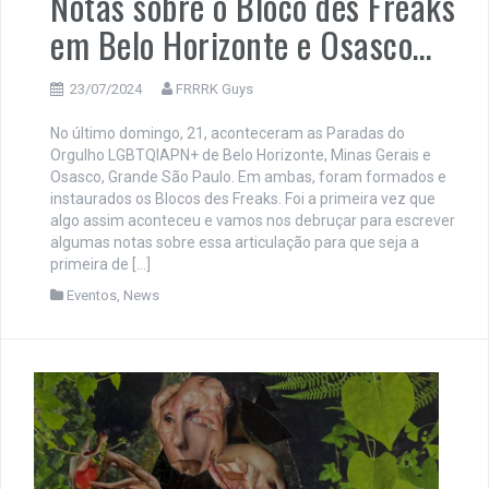
Notas sobre o Bloco des Freaks
em Belo Horizonte e Osasco…
23/07/2024
FRRRK Guys
No último domingo, 21, aconteceram as Paradas do
Orgulho LGBTQIAPN+ de Belo Horizonte, Minas Gerais e
Osasco, Grande São Paulo. Em ambas, foram formados e
instaurados os Blocos des Freaks. Foi a primeira vez que
algo assim aconteceu e vamos nos debruçar para escrever
algumas notas sobre essa articulação para que seja a
primeira de […]
Eventos
,
News