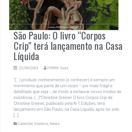
São Paulo: O livro “Corpos
Crip” terá lançamento na Casa
Líquida
22/09/2023
FRRRK Guys
“(…) produzir conhecimento (e conhecer) é sempre um
movimento que parte de um corpo – por mais frágil e
debilitado que seja -, de modo a instaurar novos modos de
existência. (…)”Christine Greiner O livro Corpos Crip de
Christine Greiner, publicado pela N-1 Edições, terá
lançamento em São Paulo, na Casa Líquida, após ter sido
[…]
Calendar
,
Eventos
,
News