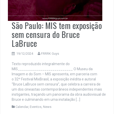
São Paulo: MIS tem exposição
sem censura do Bruce
LaBruce
19/12/2024
FRRRK Guys
Texto reproduzido integralmente do
MIS___________________________ O Museu da
Imagem e do Som – MIS apresenta, em parceria com
o 32º Festival MixBrasil, a exposição inédita e autoral
“Bruce LaBruce sem censura”, que celebra a carreira de
um dos cineastas contemporâneos independentes mais
instigantes, traçando um panorama da obra audiovisual de
Bruce e culminando em uma instalação […]
Calendar
,
Eventos
,
News