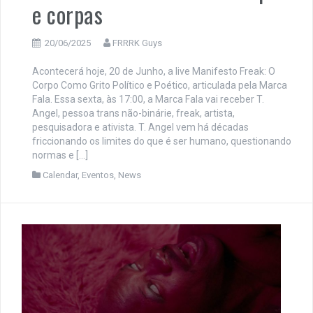
e corpas
20/06/2025
FRRRK Guys
Acontecerá hoje, 20 de Junho, a live Manifesto Freak: O
Corpo Como Grito Político e Poético, articulada pela Marca
Fala. Essa sexta, às 17:00, a Marca Fala vai receber T.
Angel, pessoa trans não-binárie, freak, artista,
pesquisadora e ativista. T. Angel vem há décadas
friccionando os limites do que é ser humano, questionando
normas e […]
Calendar
,
Eventos
,
News