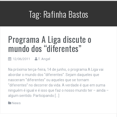
Tag:
Rafinha Bastos
Programa A Liga discute o
mundo dos “diferentes”
12/06/2011
T. Angel
Na próxima terça-feira, 14 de junho, o programa A Liga vai
abordar o mundo dos “diferentes”. Sejam daqueles que
nasceram “diferentes” ou aqueles que se tornam
“diferentes” no decorrer da vida. A verdade é que em suma
ninguém é igual e é isso que faz o nosso mundo ter – ainda –
algum sentido. Participando […]
News