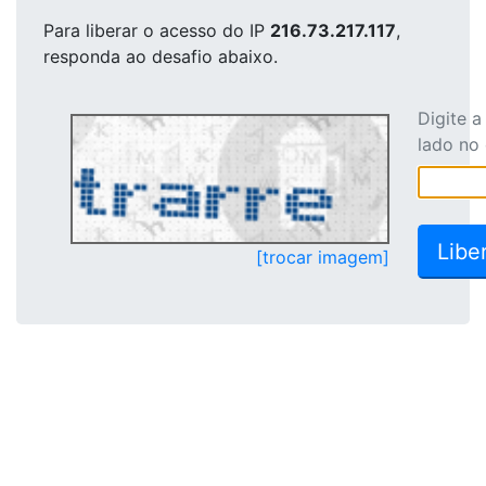
Para liberar o acesso
do IP
216.73.217.117
,
responda ao desafio abaixo.
Digite 
lado no
[trocar imagem]