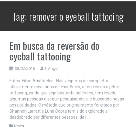
Tag:
remover o eyeball tattooing
Em busca da reversão do
eyeball tattooing
08/02/2016
T. Angel
Fotos: Filipe Aristóteles Nas vésperas de completar
oficialmente nove anos de existência, a técnica do eyeball
tattooing, ainda que seja bastante polêmica, tem levado
algumas pessoas a seguir pesquisando-a e buscando novas
possibilidades. O método que originalmente foi criado por
Shannon Larratt e Luna Cobra tem sido explorado e
desdobrado por diferentes pessoas, de […]
News