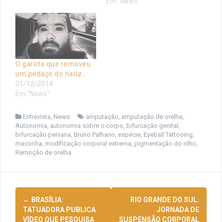
Em "News"
O garoto que removeu
um pedaço do nariz…
01/12/2014
Em "News"
Entrevista
,
News
amputação
,
amputação de orelha
,
Autonomia
,
autonomia sobre o corpo
,
bifurcação genital
,
bifurcação peniana
,
Bruno Palhano
,
espécie
,
Eyeball Tattooing
,
maconha
,
modificação corporal extrema
,
pigmentação do olho
,
Remoção de orelha
Navegação
←
BRASÍLIA:
RIO GRANDE DO SUL:
de
TATUADORA PUBLICA
JORNADA DE
VÍDEO QUE PESQUISA
SUSPENSÃO CORPORAL