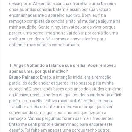
desse porte. Até então a concha da orelha é uma barreira
onde as ondas sonoras batem e assim por sua vez são
encaminhadas até o aparelho auditivo. Bom, eu fiz a
remoção completa da concha e não há mudança alguma na
minha audição. Gente, ninguém vai deixar de viver porque
perdeu uma perna. Imagina se vai deixar por conta de uma
orelha ou um dedo. Nós somos os novos testes para
entender mais sobre o corpo humano.
T. Angel: Voltando a falar de sua orelha. Você removeu
apenas uma, por qual motivo?
Bruno Palhano:
Então, a intenção inicial era a remoção
parcial do dedo anelar esquerdo. Isso passou pela minha
cabeça há 2 anos, após esses dois anos de estudos em cima
da técnica, recebi a notícia de que um dedo ainda seria difícil,
porém uma orelha estava mais fácil. Aí então comecei a
trabalhar a ideia durante um mês. Foi o tempo que levei
conversando com alguns bons nomes que fizeram a
remoção. Minhas perguntas foram das mais frequentes.
Então me senti pronto e determinado para encarar este
desafio. Foi feito em apenas uma porque tenho outros