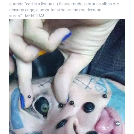
quando “cortei a língua eu ficaria mudo, pintar os olhos me
deixaria cego, e amputar uma orelha me deixaria
surdo
“…
MENTIRA!