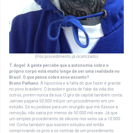
(Pós procedimento já cicatrizado)
T. Angel:
A gente percebe que a autonomia sobre o
próprio corpo está muito longe de ser uma realidade no
Brasil. O que pensa sobre esse assunto?
Bruno Palhano:
A hipocrisia e a falta do que fazer é grande
no povo brasileiro. O brasileiro gosta de falar da vida dos
outros, porém nunca da sua. O giro de capital também conta.
Jamais pagaria 50.000 mil por um procedimento em um
estúdio. Se eu pedisse para um cirurgião que me fizesse a
remoção, não sairia por menos de 50.000 mil reais. Já que
um simples procedimento de silicone nos seios sai a 10.000
mil. Conta também que existem estudos até então
comprovando os prós e os contras de um procedimento