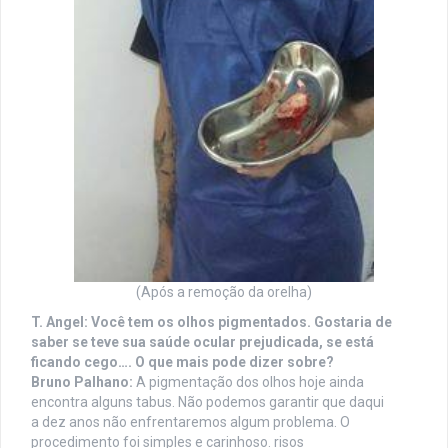
(Após a remoção da orelha)
T. Angel: Você tem os olhos pigmentados. Gostaria de
saber se teve sua saúde ocular prejudicada, se está
ficando cego…. O que mais pode dizer sobre?
Bruno Palhano:
A pigmentação dos olhos hoje ainda
encontra alguns tabus. Não podemos garantir que daqui
a dez anos não enfrentaremos algum problema. O
procedimento foi simples e carinhoso. risos