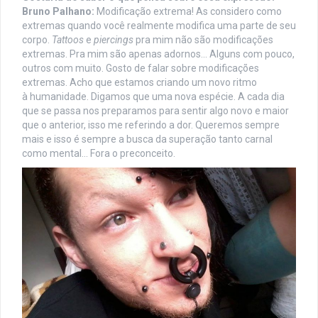
Bruno Palhano:
Modificação extrema! As considero como
extremas quando você realmente modifica uma parte de seu
corpo.
Tattoos
e
piercings
pra mim não são modificações
extremas. Pra mim são apenas adornos… Alguns com pouco,
outros com muito. Gosto de falar sobre modificações
extremas. Acho que estamos criando um novo ritmo
à humanidade. Digamos que uma nova espécie. A cada dia
que se passa nos preparamos para sentir algo novo e maior
que o anterior, isso me referindo a dor. Queremos sempre
mais e isso é sempre a busca da superação tanto carnal
como mental… Fora o preconceito.