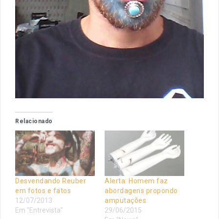
Relacionado
Desvendando Reuber
Alerta: Homem faz
em fotos e fatos
abordagens propondo
12/07/2013
amputações
Em "Entrevista"
29/06/2015