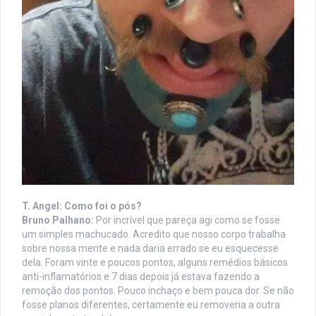
T. Angel: Como foi o pós?
Bruno Palhano:
Por incrível que pareça agi como se fosse
um simples machucado. Acredito que nosso corpo trabalha
sobre nossa mente e nada daria errado se eu esquecesse
dela. Foram vinte e poucos pontos, alguns remédios básicos
anti-inflamatórios e 7 dias depois já estava fazendo a
remoção dos pontos. Pouco inchaço e bem pouca dor. Se não
fosse planos diferentes, certamente eu removeria a outra