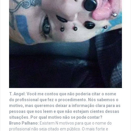
T. Angel: Você me contou que não poderia citar o nome
do profissional que fez o procedimento. Nós sabemos o
motivo, mas queremos deixar a informação clara para as
pessoas que nos leem e que não estejam cientes dessas
situações. Por qual motivo não se pode contar?
Bruno Palhano:
Existem N motivos para que o nome do
profissional não seja citado em público. O mais forte e