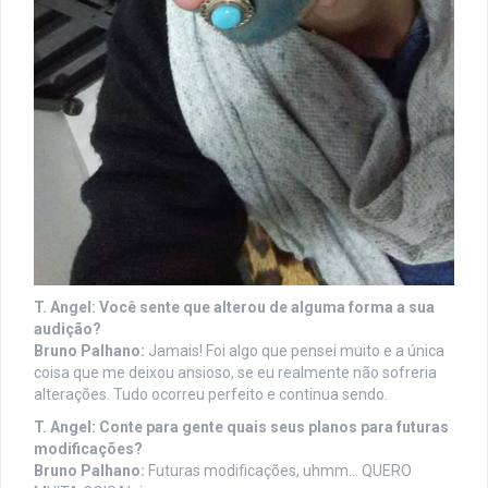
T. Angel: Você sente que alterou de alguma forma a sua
audição?
Bruno Palhano:
Jamais! Foi algo que pensei muito e a única
coisa que me deixou ansioso, se eu realmente não sofreria
alterações. Tudo ocorreu perfeito e continua sendo.
T. Angel: Conte para gente quais seus planos para futuras
modificações?
Bruno Palhano:
Futuras modificações, uhmm… QUERO