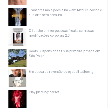
Transgressão e poesia na web: Arthur Scovino e
sua arte sem censura
O fetiche em ver pessoas freaks sem suas
modificações corporais 2.0
Roots Suspension faz sua primeira jornada em
São Paulo
Em busca da reversão do eyeball tattooing
Play piercing: corset