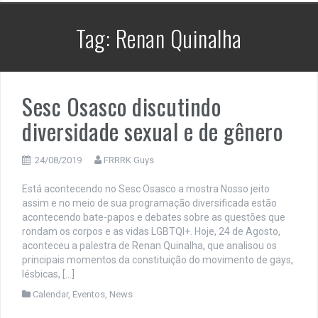
Tag:
Renan Quinalha
Sesc Osasco discutindo
diversidade sexual e de gênero
24/08/2019
FRRRK Guys
Está acontecendo no Sesc Osasco a mostra Nosso jeito
assim e no meio de sua programação diversificada estão
acontecendo bate-papos e debates sobre as questões que
rondam os corpos e as vidas LGBTQI+. Hoje, 24 de Agosto,
aconteceu a palestra de Renan Quinalha, que analisou os
principais momentos da constituição do movimento de gays,
lésbicas, […]
Calendar
,
Eventos
,
News