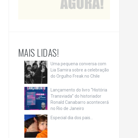
MAIS LIDAS!
Uma pequena conversa com
Lia Samira sobre a celebração
do Orgulho Freak no Chile
Lançamento do livro “História
Transviada” do historiador
Ronald Canabarro acontecerá
no Rio de Janeiro
Especial dia dos pais…