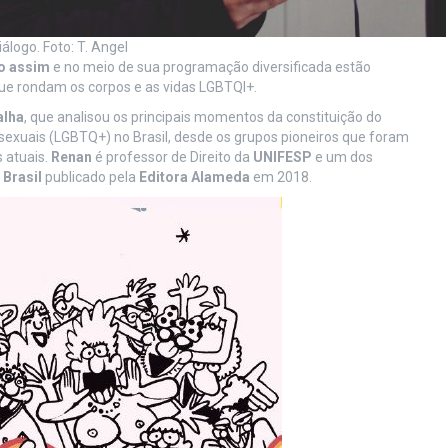
logo. Foto: T. Angel
o assim
e no meio de sua programação diversificada estão
ue rondam os corpos e as vidas LGBTQI+.
alha
, que analisou os principais momentos da constituição do
nsexuais (LGBTQ+) no Brasil, desde os grupos pioneiros que foram
 atuais.
Renan
é professor de Direito da
UNIFESP
e um dos
Brasil
publicado pela
Editora Alameda
em 2018.