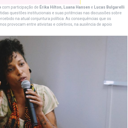
o
com participação de
Érika Hilton, Luana Hansen
e
Lucas Bulgarelli
idas questões institucionais e suas potências nas discussões sobre
bido na atual conjuntura política. As consequências que os
anos provocam entre ativistas e coletivos, na ausência de apoio