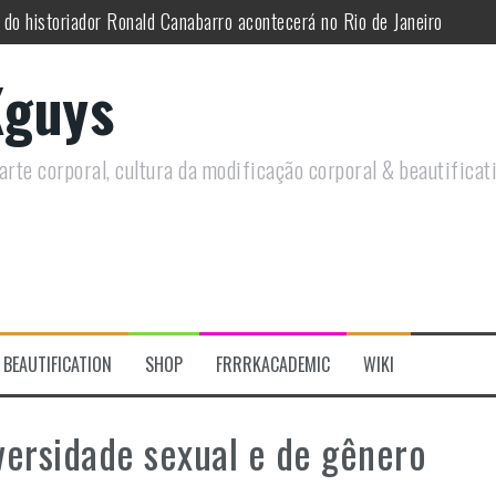
 do historiador Ronald Canabarro acontecerá no Rio de Janeiro
utirá sobre Circo Freak em encontro online
guys
remotamente em Agosto e discutirá questões LGBTQIAPN+ e Modificaç
utirá modificações corporais e anarquia em encontro online
rte corporal, cultura da modificação corporal & beautificat
moto, saiba como você pode ajudar duas ações que estão a ocorrer
re a celebração do Orgulho Freak no Chile
BEAUTIFICATION
SHOP
FRRRKACADEMIC
WIKI
versidade sexual e de gênero