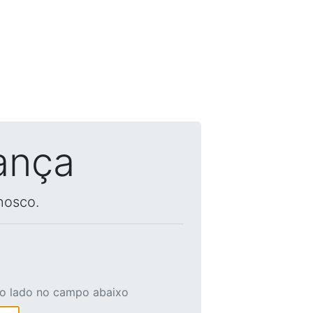
ança
nosco.
ao lado no campo abaixo