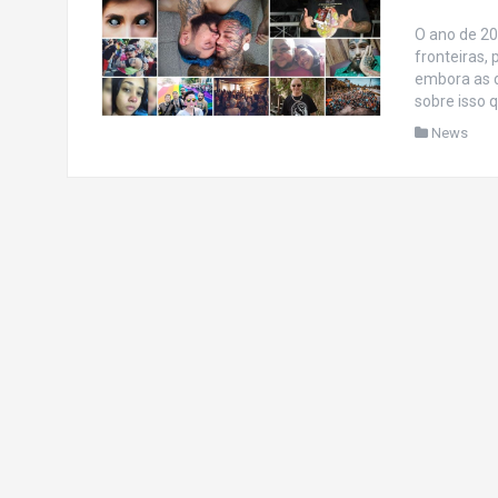
O ano de 20
fronteiras,
embora as d
sobre isso 
News