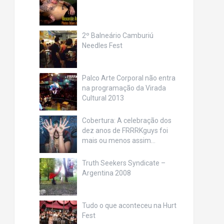
2º Balneário Camburiú
Needles Fest
Palco Arte Corporal não entra
na programação da Virada
Cultural 2013
Cobertura: A celebração dos
dez anos de FRRRKguys foi
mais ou menos assim…
Truth Seekers Syndicate –
Argentina 2008
Tudo o que aconteceu na Hurt
Fest