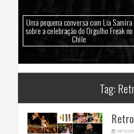
sem
Uma pequena conversa com Lia Samira
0
sobre a celebração do Orgulho Freak no
Chile
Tag:
Retr
Retr
28/12/20