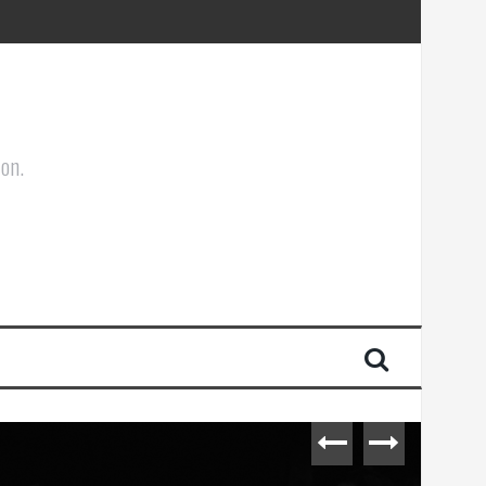
ões Corporais
ion.