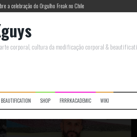
 do historiador Ronald Canabarro acontecerá no Rio de Janeiro
utirá sobre Circo Freak em encontro online
guys
remotamente em Agosto e discutirá questões LGBTQIAPN+ e Modificaç
utirá modificações corporais e anarquia em encontro online
rte corporal, cultura da modificação corporal & beautificat
s modificações corporais 2.0
re a celebração do Orgulho Freak no Chile
BEAUTIFICATION
SHOP
FRRRKACADEMIC
WIKI