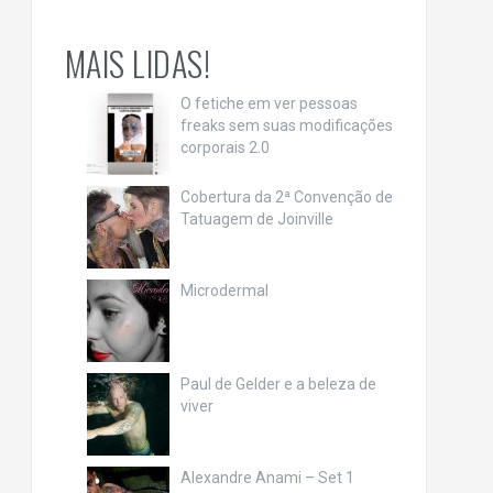
MAIS LIDAS!
O fetiche em ver pessoas
freaks sem suas modificações
corporais 2.0
Cobertura da 2ª Convenção de
Tatuagem de Joinville
Microdermal
Paul de Gelder e a beleza de
viver
Alexandre Anami – Set 1