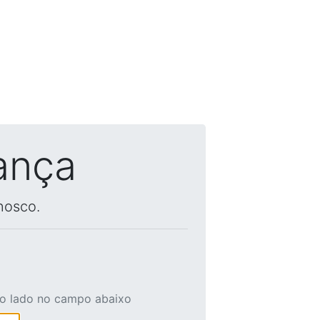
ança
nosco.
ao lado no campo abaixo