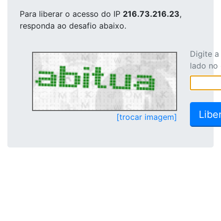
Para liberar o acesso
do IP
216.73.216.23
,
responda ao desafio abaixo.
Digite 
lado no
[trocar imagem]