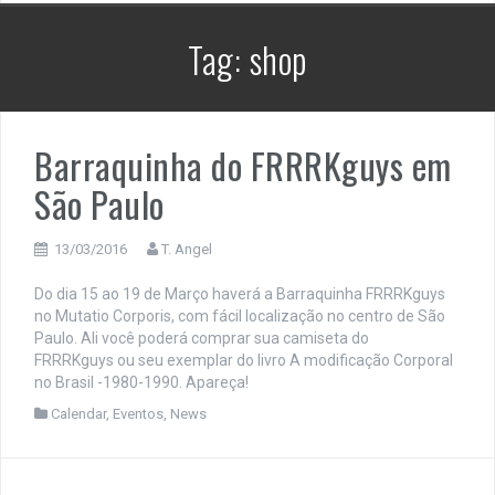
Tag:
shop
Barraquinha do FRRRKguys em
São Paulo
13/03/2016
T. Angel
Do dia 15 ao 19 de Março haverá a Barraquinha FRRRKguys
no Mutatio Corporis, com fácil localização no centro de São
Paulo. Ali você poderá comprar sua camiseta do
FRRRKguys ou seu exemplar do livro A modificação Corporal
no Brasil -1980-1990. Apareça!
Calendar
,
Eventos
,
News