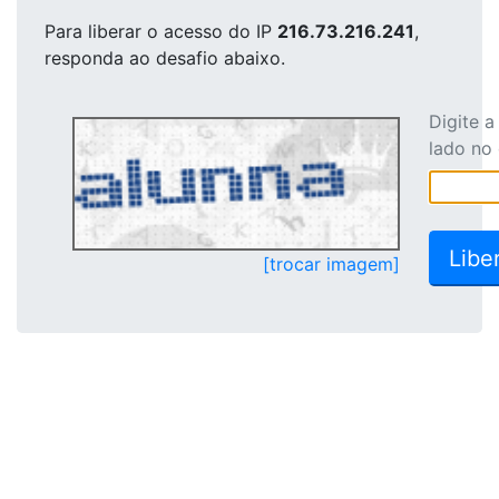
Para liberar o acesso
do IP
216.73.216.241
,
responda ao desafio abaixo.
Digite 
lado no
[trocar imagem]