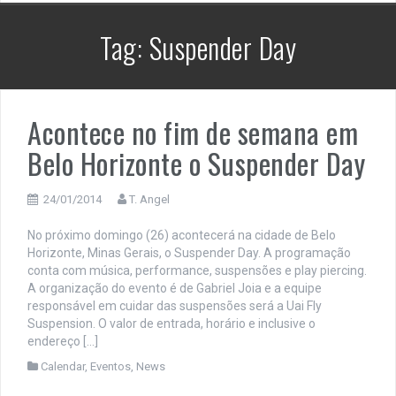
Tag:
Suspender Day
Acontece no fim de semana em
Belo Horizonte o Suspender Day
24/01/2014
T. Angel
No próximo domingo (26) acontecerá na cidade de Belo
Horizonte, Minas Gerais, o Suspender Day. A programação
conta com música, performance, suspensões e play piercing.
A organização do evento é de Gabriel Joia e a equipe
responsável em cuidar das suspensões será a Uai Fly
Suspension. O valor de entrada, horário e inclusive o
endereço […]
Calendar
,
Eventos
,
News