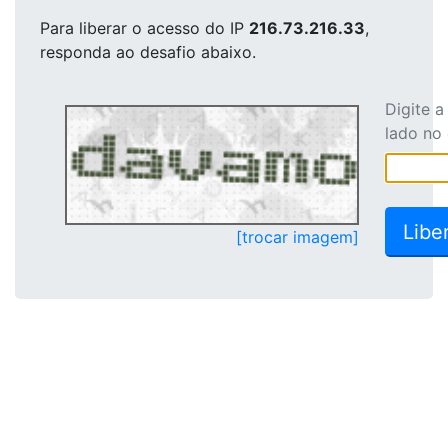
Para liberar o acesso
do IP
216.73.216.33
,
responda ao desafio abaixo.
Digite 
lado no
[trocar imagem]