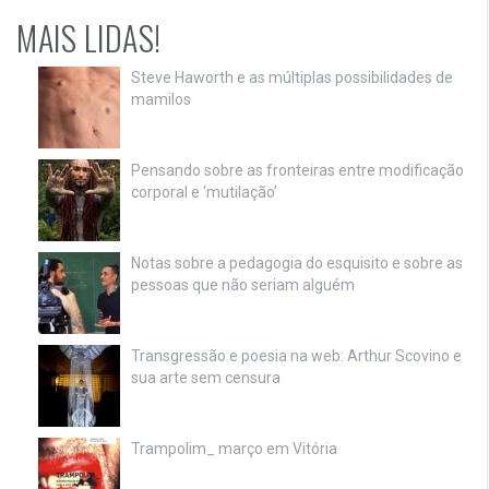
MAIS LIDAS!
Steve Haworth e as múltiplas possibilidades de
mamilos
Pensando sobre as fronteiras entre modificação
corporal e ‘mutilação’
Notas sobre a pedagogia do esquisito e sobre as
pessoas que não seriam alguém
Transgressão e poesia na web: Arthur Scovino e
sua arte sem censura
Trampolim_ março em Vitória