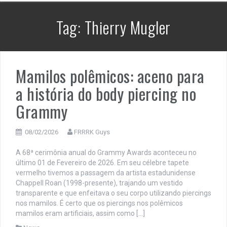
Tag:
Thierry Mugler
Mamilos polêmicos: aceno para
a história do body piercing no
Grammy
08/02/2026
FRRRK Guys
A 68ª cerimônia anual do Grammy Awards aconteceu no
último 01 de Fevereiro de 2026. Em seu célebre tapete
vermelho tivemos a passagem da artista estadunidense
Chappell Roan (1998-presente), trajando um vestido
transparente e que enfeitava o seu corpo utilizando piercings
nos mamilos. É certo que os piercings nos polêmicos
mamilos eram artificiais, assim como […]