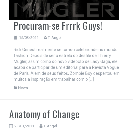
Procuram-se Frrrk Guys!
15/03/2011
T. Angel
Rick Genest realmente se tornou celebridade no mundo
fashion. Depois de ser a estrela do desfile de Thierry
Mugler, assim como do novo videoclip de Lady Gaga, ele
acaba de participar de um editorial para a Revista Vogue
de Paris. Além de seus feitos, Zombie Boy despertou em
muitos a inspiração em trabalhar com o […]
News
Anatomy of Change
21/01/2011
T. Angel