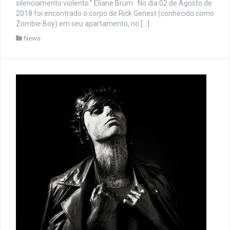
silenciamento violento.” Eliane Brum No dia 02 de Agosto de
2018 foi encontrado o corpo de Rick Genest (conhecido como
Zombie Boy) em seu apartamento, no […]
News