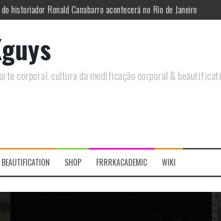
utirá sobre Circo Freak em encontro online
remotamente em Agosto e discutirá questões LGBTQIAPN+ e Modificaç
guys
utirá modificações corporais e anarquia em encontro online
moto, saiba como você pode ajudar duas ações que estão a ocorrer
rte corporal, cultura da modificação corporal & beautificat
re a celebração do Orgulho Freak no Chile
 do historiador Ronald Canabarro acontecerá no Rio de Janeiro
BEAUTIFICATION
SHOP
FRRRKACADEMIC
WIKI