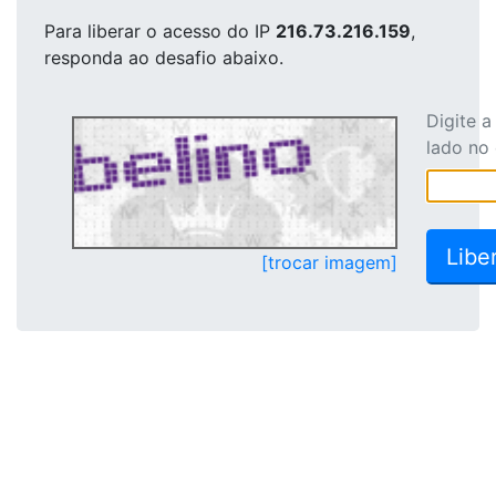
Para liberar o acesso
do IP
216.73.216.159
,
responda ao desafio abaixo.
Digite 
lado no
[trocar imagem]