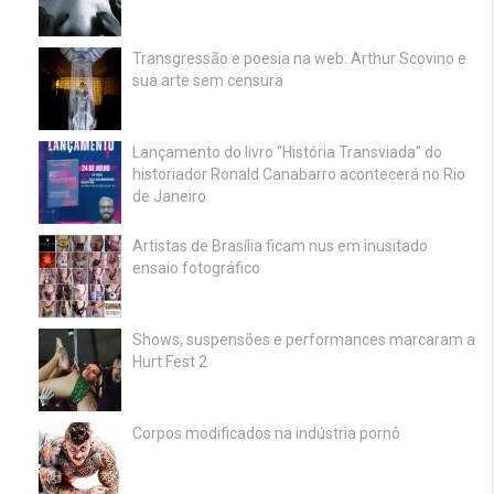
Transgressão e poesia na web: Arthur Scovino e
sua arte sem censura
Lançamento do livro “História Transviada” do
historiador Ronald Canabarro acontecerá no Rio
de Janeiro
Artistas de Brasília ficam nus em inusitado
ensaio fotográfico
Shows, suspensões e performances marcaram a
Hurt Fest 2
Corpos modificados na indústria pornô