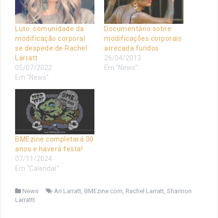
Luto: comunidade da
Documentário sobre
modificação corporal
modificações corporais
se despede de Rachel
arrecada fundos
Larratt
26/04/2013
05/07/2022
Em "News"
Em "News"
BMEzine completará 30
anos e haverá festa!
07/11/2024
Em "Calendar"
News
Ari Larratt
,
BMEzine.com
,
Rachel Larratt
,
Shannon
Larrattt