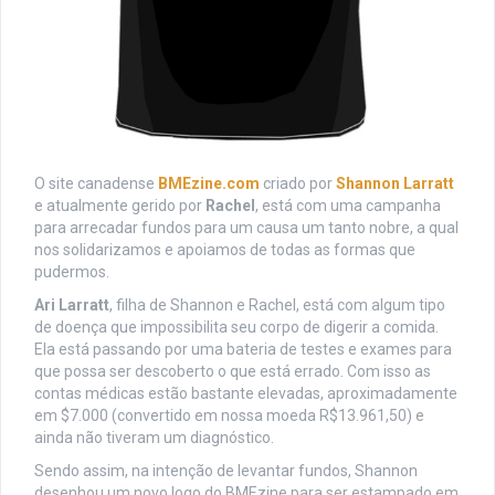
O site canadense
BMEzine.com
criado por
Shannon Larratt
e atualmente gerido por
Rachel
, está com uma campanha
para arrecadar fundos para um causa um tanto nobre, a qual
nos solidarizamos e apoiamos de todas as formas que
pudermos.
Ari Larratt
, filha de Shannon e Rachel, está com algum tipo
de doença que impossibilita seu corpo de digerir a comida.
Ela está passando por uma bateria de testes e exames para
que possa ser descoberto o que está errado. Com isso as
contas médicas estão bastante elevadas, aproximadamente
em $7.000 (convertido em nossa moeda R$13.961,50) e
ainda não tiveram um diagnóstico.
Sendo assim, na intenção de levantar fundos, Shannon
desenhou um novo logo do BMEzine para ser estampado em