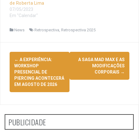
de Roberta Lima
07/05/2023
Em "Calendar"
News
Retrospectiva
,
Retrospectiva 2025
Navegação
←
A EXPERIÊNCIA:
A SAGA MAD MAX E AS
de
WORKSHOP
MODIFICAÇÕES
PRESENCIAL DE
CORPORAIS
→
posts
PIERCING ACONTECERÁ
EM AGOSTO DE 2026
PUBLICIDADE