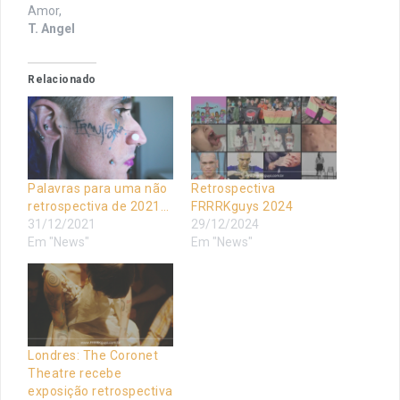
Amor,
T. Angel
Relacionado
Palavras para uma não
Retrospectiva
retrospectiva de 2021…
FRRRKguys 2024
31/12/2021
29/12/2024
Em "News"
Em "News"
Londres: The Coronet
Theatre recebe
exposição retrospectiva