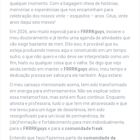
qualquer momento. Com a bagagem cheia de histórias,
memórias e experiências que nos encaminham para
celebração dos nossos vinte – esquisitos – anos. Céus, vinte
anos daqui seis meses!
Em 2026, ano muito especial para o
FRRRKguys
, iniciarei o
meu doutoramento e já tenho uma agenda de atividades que
vão exigir bastante de mim. Dito isso, é provável que eu
esteja produzindo menos aqui e construindo em um tempo
outro, o que não quero e não deve ser interpretado como um
fim, hiato ou qualquer coisa que o valha. Se digo que vejo
ainda sentido em manter o
FRRRKguys
ativo, meu tempo e
dedicação precisa ser salva pra ele também. Aqui estarei.
O meu cansaço mencionado acima, tem sido transformado
em energia para enfrentamentos. Não sei explicar sobre
essa metamorfose, mas está em fluxo contínuo. Enquanto
ativista e professora, tudo o que tem me atravessado e que
me levou para um lugar de desistência, tem sido
ressignificado para um local de permanência, de
(de)formação e fortalecimento para mim individualmente,
para o
FRRRKguys
e para a
comunidade freak
.
Entendo que faço/fazemos parte da
comunidade da