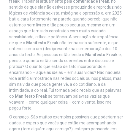
freak
. Trabalhei arduamente pela
comunidade freak
, no
sentido de que ela não estivesse produzindo e reproduzindo
lógicas de violência sexista, misógina e opressão e, em 2025,
bati a cara fortemente na parede quando percebi que não
estamos nem livres e tão pouco seguras, mesmo em um
espaço que tem sido construído com muito cuidado,
sensibilidade, crítica e potência. A sensação de impotência
de que o
Manifesto Freak
não tenha sido suficiente, o que
entendi como um (des)presente na comemoração dos 10
anos do texto. As pessoas estão lendo o
Manifesto Freak
e,
penso, o quanto estão sendo coerentes entre discurso e
prática? O quanto que estão de fato incorporando e
encarnando – aquelas ideias – em suas vidas? Não naquela
vida artificial mostrada nas redes sociais ou nos palcos, mas
sim na vida que pouca gente vê, a do cotidiano, a da
intimidade, a do real. Fui tomada pelo receio que as palavras
do
Manifesto Freak
se tornavam palavras vazias que
voavam – como qualquer coisa – com o vento. Isso me
pegou forte.
O cansaço. São muitos exemplos possíveis que poderiam ser
dados, e espero que vocês que estão me acompanhando
agora (tem alguém aqui comigo?), estejam pensando em