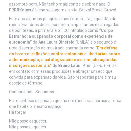
assombro bom. Não tenho mais controle sobre nada. O
FRRRKguys
é bicho selvagem e solto. Bravo! Bravo! Bravo!
Este ano algumas pesquisas nos citaram, faço questão de
mencionar duas delas, por serem importantes e carregadas
de bonitezas, a primeira é o TCC intitulado como
“Corpo
Estranho: a suspensão corporal como experiência de
autonomia”
da
Ana Laura Binsfeld
(UNILA) e o segundo é
uma dissertação de mestrado chamada como
“Em defesa
do bizarro: reflexões contra-coloniais e libertárias sobre
a demonização, a patologização e a criminalização das
inscrições corporais”
do
Bruno Latini Pfeil
(UFRJ). Entrar
em contato com essas produções é abraçar um eco que
convida para expansão da vida. São respostas para o meu
desejo de término.
Continuidade. Seguimos…
Eu reconheço o cansaço que há em mim, mas abraço a força
que habita o mesmo espaço.
Há força!
Não posso esquecer.
Não posso esquecer.