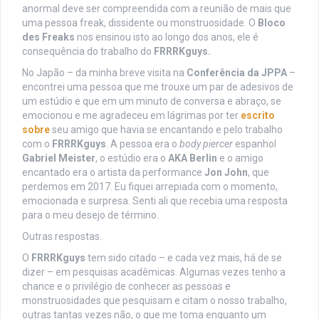
anormal deve ser compreendida com a reunião de mais que
uma pessoa freak, dissidente ou monstruosidade. O
Bloco
des Freaks
nos ensinou isto ao longo dos anos, ele é
consequência do trabalho do
FRRRKguys.
No Japão – da minha breve visita na
Conferência da JPPA
–
encontrei uma pessoa que me trouxe um par de adesivos de
um estúdio e que em um minuto de conversa e abraço, se
emocionou e me agradeceu em lágrimas por ter
escrito
sobre
seu amigo que havia se encantando e pelo trabalho
com o
FRRRKguys
. A pessoa era o
body piercer
espanhol
Gabriel Meister
, o estúdio era o
AKA Berlin
e o amigo
encantado era o artista da performance
Jon John
, que
perdemos em 2017. Eu fiquei arrepiada com o momento,
emocionada e surpresa. Senti ali que recebia uma resposta
para o meu desejo de término.
Outras respostas.
O
FRRRKguys
tem sido citado – e cada vez mais, há de se
dizer – em pesquisas acadêmicas. Algumas vezes tenho a
chance e o privilégio de conhecer as pessoas e
monstruosidades que pesquisam e citam o nosso trabalho,
outras tantas vezes não, o que me toma enquanto um