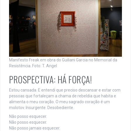
Manifesto Freak em obra do Guiliani Garcia no Memorial da
Resistência. Foto: T. Angel
PROSPECTIVA: HÁ FORÇA!
Estou cansada. E entendi que preciso descansar e estar com
pessoas que fortaleçam a chama de rebeldia que habita e
alimenta o meu coração. O meu sagrado coração é um
molotov. Insurgente. Desobediente.
Não posso esquecer.
Não posso esquecer.
Não posso jamais esquecer.