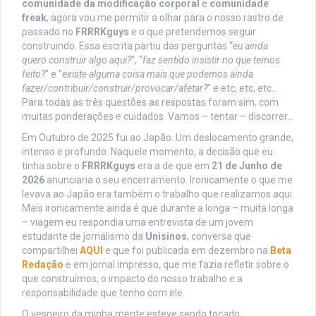
comunidade da modificação corporal
e
comunidade
freak
, agora vou me permitir a olhar para o nosso rastro de
passado no
FRRRKguys
e o que pretendemos seguir
construindo. Essa escrita partiu das perguntas “
eu ainda
quero construir algo aqui?
“, “
faz sentido insistir no que temos
feito?
” e “
existe alguma coisa mais que podemos ainda
fazer/contribuir/construir/provocar/afetar?
” e etc, etc, etc…
Para todas as três questões as respostas foram sim, com
muitas ponderações e cuidados. Vamos – tentar – discorrer…
Em Outubro de 2025 fui ao Japão. Um deslocamento grande,
intenso e profundo. Naquele momento, a decisão que eu
tinha sobre o
FRRRKguys
era a de que em
21 de Junho de
2026
anunciaria o seu encerramento. Ironicamente o que me
levava ao Japão era também o trabalho que realizamos aqui.
Mais ironicamente ainda é que durante a longa – muita longa
– viagem eu respondia uma entrevista de um jovem
estudante de jornalismo da
Unisinos
, conversa que
compartilhei
AQUI
e que foi publicada em dezembro na
Beta
Redação
e em jornal impresso, que me fazia refletir sobre o
que construímos, o impacto do nosso trabalho e a
responsabilidade que tenho com ele.
O vespeiro da minha mente esteve sendo tocado.