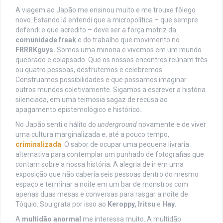
A viagem ao Japão me ensinou muito e me trouxe fôlego
novo. Estando lá entendi que a micropolítica – que sempre
defendi e que acredito – deve ser a força motriz da
comunidade freak
e do trabalho que movimento no
FRRRKguys.
Somos uma minoria e vivemos em um mundo
quebrado e colapsado. Que os nossos encontros reúnam três
ou quatro pessoas, desfrutemos e celebremos.
Construamos possibilidades e que possamos imaginar
outros mundos coletivamente. Sigamos a escrever a história
silenciada, em uma teimosia sagaz de recusa ao
apagamento epistemológico e histórico.
No Japão senti o hálito do
underground
novamente e de viver
uma cultura marginalizada e, até a pouco tempo,
criminalizada
. O sabor de ocupar uma pequena livraria
alternativa para contemplar um punhado de fotografias que
contam sobre a nossa história. A alegria de ir em uma
exposição que não caberia seis pessoas dentro do mesmo
espaço e terminar a noite em um bar de monstros com
apenas duas mesas e conversas para rasgar a noite de
Tóquio. Sou grata por isso ao
Keroppy, Iritsu
e
Hay
.
A
multidão anormal
me interessa muito. A multidão