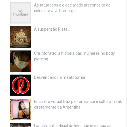
As tatuagens e o declarado preconceito do
colunista J. J. Camargo
A suspensão Pietà…
Cris Mofatto: a história das mulheres no body
piercing
Desvendando a meatotomia
Encontro virtual traz performance e cultura freak
diretamente da Argentina
Lançamento oficial de livro que investiga as