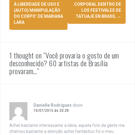
de
À LIBERDADE DE USO E
CORPORAL DENTRO DE
(AUTO) MANIPULAÇÃO
LOS FESTIVALES DE
posts
DO CORPO’ DE MARIANA
TATUAJE EN BRASIL
→
LARA
1 thought on “Você provaria o gosto de um
desconhecido? 60 artistas de Brasília
provaram…”
Danielle Rodrigues
disse:
10/07/2015 às 20:28
Achei bastante interessante a ideia, aquela foto da gilete me
chamou bastante a atenção achei fantástico foi o meu