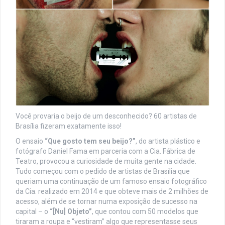
Você provaria o beijo de um desconhecido? 60 artistas de
Brasília fizeram exatamente isso!
O ensaio
“Que gosto tem seu beijo?”
, do artista plástico e
fotógrafo Daniel Fama em parceria com a Cia. Fábrica de
Teatro, provocou a curiosidade de muita gente na cidade.
Tudo começou com o pedido de artistas de Brasília que
queriam uma continuação de um famoso ensaio fotográfico
da Cia. realizado em 2014 e que obteve mais de 2 milhões de
acesso, além de se tornar numa exposição de sucesso na
capital – o
“[Nu] Objeto”
, que contou com 50 modelos que
tiraram a roupa e “vestiram” algo que representasse seus