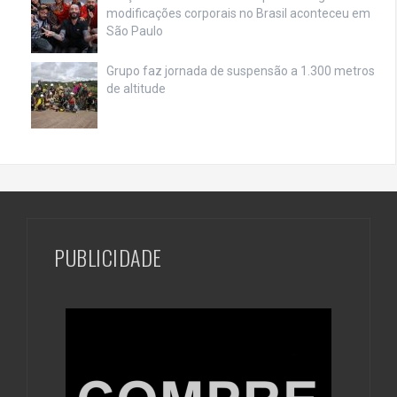
modificações corporais no Brasil aconteceu em
São Paulo
Grupo faz jornada de suspensão a 1.300 metros
de altitude
PUBLICIDADE