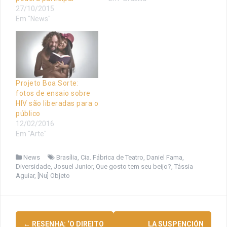
27/10/2015
Em "News"
Projeto Boa Sorte:
fotos de ensaio sobre
HIV são liberadas para o
público
12/02/2016
Em "Arte"
News
Brasília
,
Cia. Fábrica de Teatro
,
Daniel Fama
,
Diversidade
,
Josuel Junior
,
Que gosto tem seu beijo?
,
Tássia
Aguiar
,
[Nu] Objeto
Navegação
←
RESENHA: ‘O DIREITO
LA SUSPENCIÓN