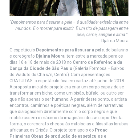
“Depoimentos para fissurar a pele – é dualidade; existência entre
mundos. É o morrer para existir. É um rito de passagem entre
pele, carne, sangue e alma.”
Djalma Moura
O espetáculo
Depoimentos para fissurar a pele
, do bailarino
e coreógrafo
Djalma Moura
, tem estreia marcada para os
dias 16 e 18 de maio de 2018 no
Centro de Referência da
Dança da Cidade de São Paulo
(Galeria Formosa – Baixos
do Viaduto do Chá s/n, Centro). Com apresentações
GRATUITAS, o espetáculo fica em cartaz até junho de 2018.
A proposta inicial do projeto era criar um corpo capaz de se
transformar em bicho, como um bisão, búfalo, ou outro ser
que não apenas o ser humano. A partir deste ponto, o artista
encontrou caminhos e poéticas negras, além de narrativas
que dialogassem diretamente com o corpo negro e que
mobilizassem o máximo do imaginário desse corpo. Desta
forma, o coreógrafo chegou às mitologias e filosofias Iorubas
africanas: os Orixás. O projeto tem apoio do
Proac
Primeiras Obras de produção de espetáculos e