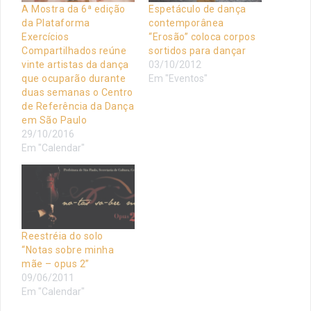
A Mostra da 6ª edição
Espetáculo de dança
da Plataforma
contemporânea
Exercícios
“Erosão” coloca corpos
Compartilhados reúne
sortidos para dançar
vinte artistas da dança
03/10/2012
que ocuparão durante
Em "Eventos"
duas semanas o Centro
de Referência da Dança
em São Paulo
29/10/2016
Em "Calendar"
Reestréia do solo
“Notas sobre minha
mãe – opus 2”
09/06/2011
Em "Calendar"