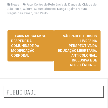
News
Arte
,
Centro de Referência da Dança da Cidade de
São Paulo
,
Cultura
,
Cultura africana
,
Dança
,
Djalma Moura
,
Negritudes
,
Proac
,
São Paulo
Navegação
←
FAKIR MUSAFAR SE
SÃO PAULO: CURSOS
de
DESPEDE DA
LIVRES NA
COMUNIDADE DA
PERSPECTIVA DA
posts
MODIFICAÇÃO
EDUCAÇÃO LIBERTÁRIA,
CORPORAL
ANTICOLONIAL,
INCLUSIVA E DE
RESISTÊNCIA.
→
PUBLICIDADE