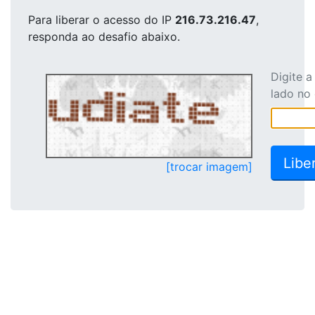
Para liberar o acesso
do IP
216.73.216.47
,
responda ao desafio abaixo.
Digite 
lado no
[trocar imagem]