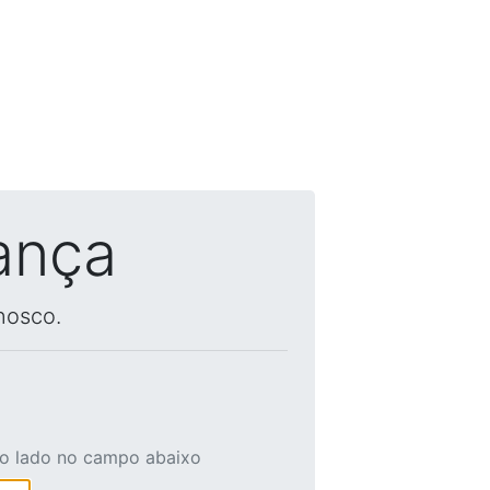
ança
nosco.
ao lado no campo abaixo