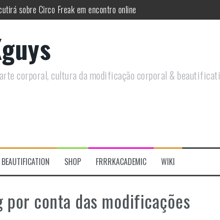
utirá sobre Circo Freak em encontro online
remotamente em Agosto e discutirá questões LGBTQIAPN+ e Modificaç
guys
utirá modificações corporais e anarquia em encontro online
moto, saiba como você pode ajudar duas ações que estão a ocorrer
rte corporal, cultura da modificação corporal & beautificat
re a celebração do Orgulho Freak no Chile
 do historiador Ronald Canabarro acontecerá no Rio de Janeiro
BEAUTIFICATION
SHOP
FRRRKACADEMIC
WIKI
g por conta das modificações