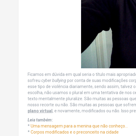
Ficamos em dúvida em qual seria o título mais apropria
sofreu
cyber bullying
por conta de suas modificações cor
esse tipo de violência diariamente, sendo assim, talvez o
escolha, não usamos o plural em uma tentativa de nos ce
texto mentalmente pluralize. São muitas as pessoas q
nosso recorte ou não. São muitas as pessoas que sofrem
plano virtual
, e novamente, modificados ou não. Isso pre
Leia também
:
*
Uma mensagem para a menina que não conheço…
*
Corpos modificados e o preconceito na cidade