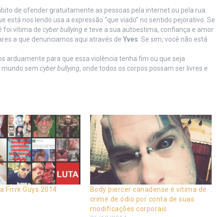
ito de ofender gratuitamente as pessoas pela internet ou pela rua.
 está nos lendo usa a expressão “que viado” no sentido pejorativo. Se
foi vítima de
cyber bullying
e teve a sua autoestima, confiança e amor
ilares a que denunciamos aqui através de
Yves
. Se sim, você não está
os arduamente para que essa violência tenha fim ou que seja
um mundo sem
cyber bullying
, onde todos os corpos possam ser livres e
a Frrrk Guys 2014
Body piercer canadense é vítima de
crime de ódio por conta de suas
modificações corporais