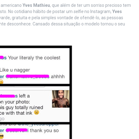
e americano
Yves Mathieu
, que além de ter um sorriso precioso tem
sto. No cotidiano hábito de postar um
selfie
no Instagram,
Yves
de, gratuita e pela simples vontade de ofendê-lo, as pessoas
ente desconhece. Cansado dessa situação o modelo tornou o seu