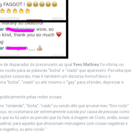
e de disparador do preconceito ao qual
Yves Mathieu
foi vítima, no
s vocês para as palavras “bicha” e “viado” que aparecem. Perceba que
icações corporais, mas é também um discurso homofóbico e
lavra “bicha”, “viado” ou até mesmo o “gay” para ofender, depreciar e
 publicamente pelas redes sociais.
 “reclamão”, “bicha”, “viado” ou sendo dito que arruinei meu “fino rosto”
 poço, eu costumava ser extremamente suicida por causa de pessoas como
que eu fui salvo eu percebi que fui feito à imagem de Cristo, então, essas
uebrar, para aqueles que direcionam mensagens com coisas negativas e
 negativo, eu amo vocês.”