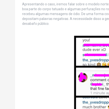
Apresentando o caso, iremos falar sobre o modelo nort
boa parte do corpo tatuado e algumas perfurações no ro
recebeu algumas mensagens de ódio. De uma forma covar
depositam palavras negativas. A necessidade disso a g
desabafo público.