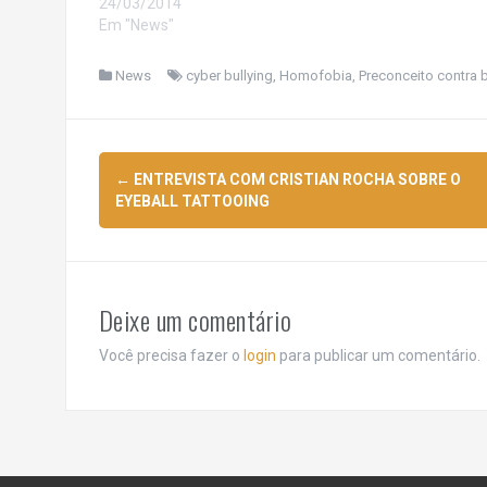
24/03/2014
Em "News"
News
cyber bullying
,
Homofobia
,
Preconceito contra
Navegação
←
ENTREVISTA COM CRISTIAN ROCHA SOBRE O
de
EYEBALL TATTOOING
posts
Deixe um comentário
Você precisa fazer o
login
para publicar um comentário.