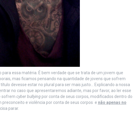
do para essa matéria. É bem verdade que se trata de um jovem que
porais, mas ficamos pensando na quantidade de jovens que sofrem
 título devesse estar no plural para ser mais justo… Explicando a nossa
ntrar no caso que apresentaremos adiante, mas por favor, ao ler esse
ue sofrem
cyber bullying
por conta de seus corpos, modificados dentro do
 preconceito e violência por conta de seus corpos e
não apenas no
cisa parar.