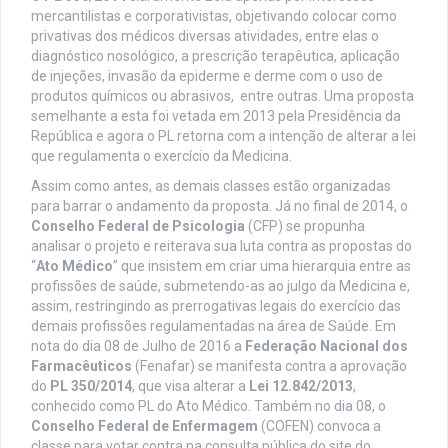
mercantilistas e corporativistas, objetivando colocar como
privativas dos médicos diversas atividades, entre elas o
diagnóstico nosológico, a prescrição terapêutica, aplicação
de injeções, invasão da epiderme e derme com o uso de
produtos químicos ou abrasivos, entre outras. Uma proposta
semelhante a esta foi vetada em 2013 pela Presidência da
República e agora o PL retorna com a intenção de alterar a lei
que regulamenta o exercício da Medicina.
Assim como antes, as demais classes estão organizadas
para barrar o andamento da proposta. Já no final de 2014, o
Conselho Federal de Psicologia
(CFP) se propunha
analisar o projeto e reiterava sua luta contra as propostas do
“
Ato Médico
” que insistem em criar uma hierarquia entre as
profissões de saúde, submetendo-as ao julgo da Medicina e,
assim, restringindo as prerrogativas legais do exercício das
demais profissões regulamentadas na área de Saúde. Em
nota do dia 08 de Julho de 2016 a
Federação Nacional dos
Farmacêuticos
(Fenafar) se manifesta contra a aprovação
do
PL 350/2014
, que visa alterar a
Lei 12.842/2013
,
conhecido como PL do Ato Médico. Também no dia 08, o
Conselho Federal de Enfermagem
(COFEN) convoca a
classe para votar contra na consulta pública do site do