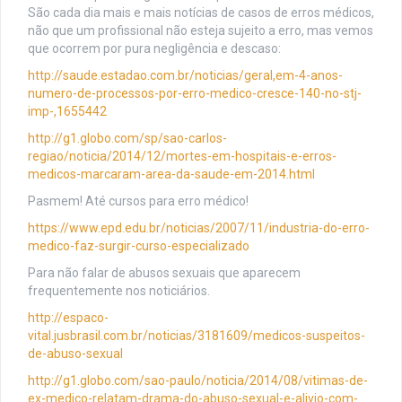
São cada dia mais e mais notícias de casos de erros médicos,
não que um profissional não esteja sujeito a erro, mas vemos
que ocorrem por pura negligência e descaso:
http://saude.estadao.com.br/noticias/geral,em-4-anos-
numero-de-processos-por-erro-medico-cresce-140-no-stj-
imp-,1655442
http://g1.globo.com/sp/sao-carlos-
regiao/noticia/2014/12/mortes-em-hospitais-e-erros-
medicos-marcaram-area-da-saude-em-2014.html
Pasmem! Até cursos para erro médico!
https://www.epd.edu.br/noticias/2007/11/industria-do-erro-
medico-faz-surgir-curso-especializado
Para não falar de abusos sexuais que aparecem
frequentemente nos noticiários.
http://espaco-
vital.jusbrasil.com.br/noticias/3181609/medicos-suspeitos-
de-abuso-sexual
http://g1.globo.com/sao-paulo/noticia/2014/08/vitimas-de-
ex-medico-relatam-drama-do-abuso-sexual-e-alivio-com-