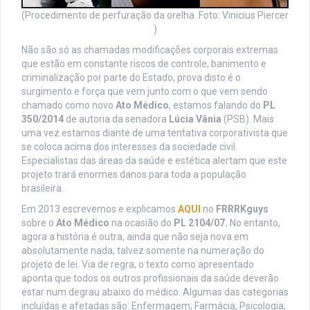
(Procedimento de perfuração da orelha. Foto: Vinicius Piercer
)
Não são só as chamadas modificações corporais extremas
que estão em constante riscos de controle, banimento e
criminalização por parte do Estado, prova disto é o
surgimento e força que vem junto com o que vem sendo
chamado como novo
Ato Médico
, estamos falando do
PL
350/2014
de autoria da senadora
Lúcia Vânia
(PSB). Mais
uma vez estamos diante de uma tentativa corporativista que
se coloca acima dos interesses da sociedade civil.
Especialistas das áreas da saúde e estética alertam que este
projeto trará enormes danos para toda a população
brasileira.
Em 2013 escrevemos e explicamos
AQUI
no
FRRRKguys
sobre o
Ato Médico
na ocasião do
PL 2104/07.
No entanto,
agora a história é outra, ainda que não seja nova em
absolutamente nada, talvez somente na numeração do
projeto de lei. Via de regra, o texto como apresentado
aponta que todos os outros profissionais da saúde deverão
estar num degrau abaixo do médico. Algumas das categorias
incluídas e afetadas são: Enfermagem; Farmácia; Psicologia;