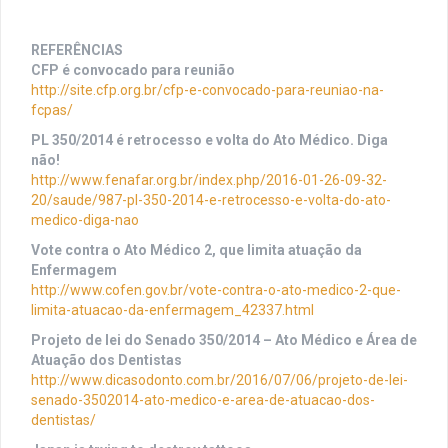
REFERÊNCIAS
CFP é convocado para reunião
http://site.cfp.org.br/cfp-e-convocado-para-reuniao-na-
fcpas/
PL 350/2014 é retrocesso e volta do Ato Médico. Diga
não!
http://www.fenafar.org.br/index.php/2016-01-26-09-32-
20/saude/987-pl-350-2014-e-retrocesso-e-volta-do-ato-
medico-diga-nao
Vote contra o Ato Médico 2, que limita atuação da
Enfermagem
http://www.cofen.gov.br/vote-contra-o-ato-medico-2-que-
limita-atuacao-da-enfermagem_42337.html
Projeto de lei do Senado 350/2014 – Ato Médico e Área de
Atuação dos Dentistas
http://www.dicasodonto.com.br/2016/07/06/projeto-de-lei-
senado-3502014-ato-medico-e-area-de-atuacao-dos-
dentistas/