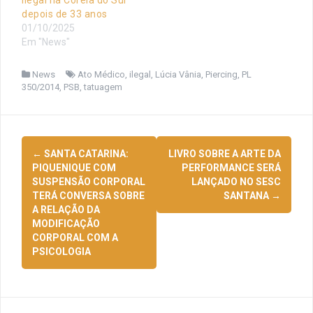
ilegal na Coreia do Sul
depois de 33 anos
01/10/2025
Em "News"
News
Ato Médico
,
ilegal
,
Lúcia Vânia
,
Piercing
,
PL
350/2014
,
PSB
,
tatuagem
Navegação
←
SANTA CATARINA:
LIVRO SOBRE A ARTE DA
de
PIQUENIQUE COM
PERFORMANCE SERÁ
SUSPENSÃO CORPORAL
LANÇADO NO SESC
posts
TERÁ CONVERSA SOBRE
SANTANA
→
A RELAÇÃO DA
MODIFICAÇÃO
CORPORAL COM A
PSICOLOGIA