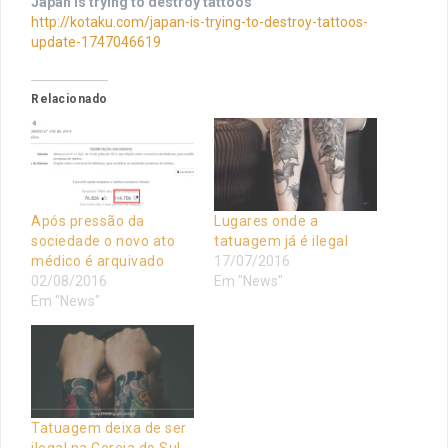
Japan is trying to destroy tattoos
http://kotaku.com/japan-is-trying-to-destroy-tattoos-
update-1747046619
Relacionado
Após pressão da
Lugares onde a
sociedade o novo ato
tatuagem já é ilegal
médico é arquivado
17/07/2016
02/08/2016
Em "News"
Em "News"
Tatuagem deixa de ser