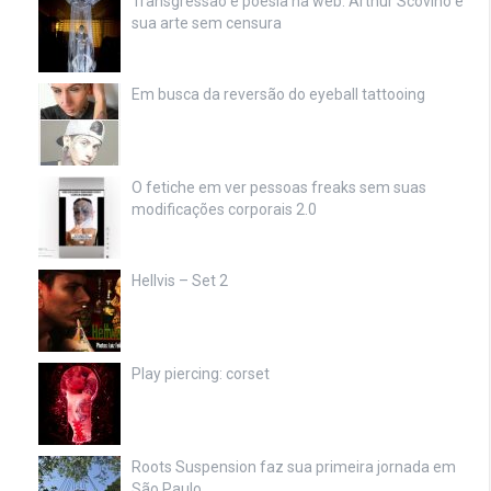
Transgressão e poesia na web: Arthur Scovino e
sua arte sem censura
Em busca da reversão do eyeball tattooing
O fetiche em ver pessoas freaks sem suas
modificações corporais 2.0
Hellvis – Set 2
Play piercing: corset
Roots Suspension faz sua primeira jornada em
São Paulo