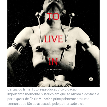
Cartaz do filme. Foto: reprodução / divulgação
Importante momento histórico em que se afirma e destaca a
parte
queer
de
Fakir Musafar
, principalmente em uma
comunidade tão atravessada pelo patriarcado e cis-