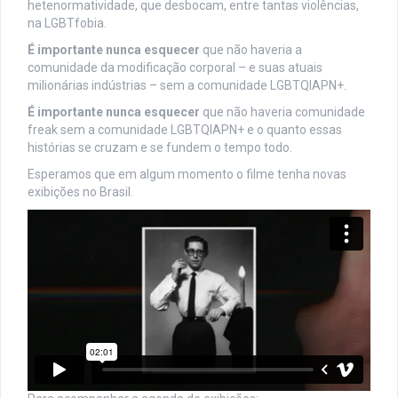
hetenormatividade, que desbocam, entre tantas violências,
na LGBTfobia.
É importante nunca esquecer
que não haveria a
comunidade da modificação corporal – e suas atuais
milionárias indústrias – sem a comunidade LGBTQIAPN+.
É importante nunca esquecer
que não haveria comunidade
freak sem a comunidade LGBTQIAPN+ e o quanto essas
histórias se cruzam e se fundem o tempo todo.
Esperamos que em algum momento o filme tenha novas
exibições no Brasil.