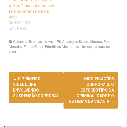
of God” ficou disponível
temporariamente na
web…
06/01/2024
Em "News"
Calendar
,
Eventos
,
News
A body to live in
,
Cinema
,
Fakir
Musafar
,
Filme
,
Freak
,
Primitivos Modernos
,
Um corpo para se
viver
Navegação
←
O PRIMEIRO
MODIFICAÇÕES
de
VIDEOCLIPE
CORPORAIS: O
ENVOLVENDO
ESTEREÓTIPO DA
posts
SUSPENSÃO CORPORAL
CRIMINALIDADE E O
ESTIGMA DA VILANIA
→