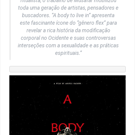
ritualista, o trabalho de Musafar mobilizou
toda uma geração de artistas, pensadores e
buscadores. “A body to live in” apresenta
este fascinante ícone do “gênero flex” para
revelar a rica história da modificação
corporal no Ocidente e suas controversas
interseções com a sexualidade e as práticas
espirituais.”