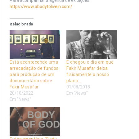
Para acompanhar a agenda de exibições:
https://www.abodytolivein.com/
Relacionado
Está acontecendo uma
E chegou o dia em que
arrecadação de fundos
Fakir Musafar deixa
para produção de um
fisicamente o nosso
documentário sobre
plano…
Fakir Musafar
01/08/2018
20/10/2022
Em "News"
Em "News"
O documentário “Body