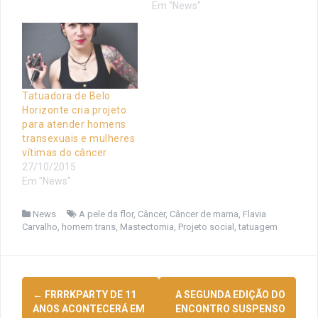
Em "News"
Tatuadora de Belo
Horizonte cria projeto
para atender homens
transexuais e mulheres
vítimas do câncer
27/10/2015
Em "News"
News
A pele da flor
,
Câncer
,
Câncer de mama
,
Flavia
Carvalho
,
homem trans
,
Mastectomia
,
Projeto social
,
tatuagem
Navegação
←
FRRRKPARTY DE 11
A SEGUNDA EDIÇÃO DO
de
ANOS ACONTECERÁ EM
ENCONTRO SUSPENSO