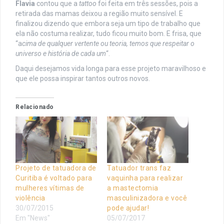
Flavia
contou que a
tattoo
foi feita em três sessões, pois a
retirada das mamas deixou a região muito sensível. E
finalizou dizendo que embora seja um tipo de trabalho que
ela não costuma realizar, tudo ficou muito bom. E frisa, que
“a
cima de qualquer vertente ou teoria, temos que respeitar o
universo e história de cada um
“.
Daqui desejamos vida longa para esse projeto maravilhoso e
que ele possa inspirar tantos outros novos.
Relacionado
Projeto de tatuadora de
Tatuador trans faz
Curitiba é voltado para
vaquinha para realizar
mulheres vítimas de
a mastectomia
violência
masculinizadora e você
30/07/2015
pode ajudar!
Em "News"
05/07/2017