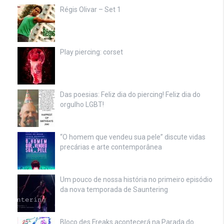
Régis Olivar – Set 1
Play piercing: corset
Das poesias: Feliz dia do piercing! Feliz dia do
orgulho LGBT!
“O homem que vendeu sua pele” discute vidas
precárias e arte contemporânea
Um pouco de nossa história no primeiro episódio
da nova temporada de Sauntering
Bloco des Freaks acontecerá na Parada do