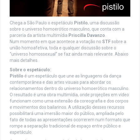
Chega a São Paulo o espetáculo
Pistilo
, uma discussão
sobre o universo homoerótico masculino, que conta com a
parceria da artista multimídia
Priscilla Davanzo
.
Num momento em que acontece a votação no
STF
sobre a
união homoafetiva, toda e qualquer discussão sobre o
“universo homossexual” se faz ainda mais relevante. Abaixo
mais detalhes.
Sobre o espetáculo:
Pistilo
é um espetáculo que une as linguagens da dança
contemporânea e das artes visuais para abordar os
relacionamentos dentro do universo homoerótico masculino.
O resultado é uma obra multimídia, onde projeções em vídeo
funcionam como uma extensão da coreografia e dos corpos
e movimentos dos bailarinos. A utilização desses recursos
possibilitará uma imersão maior do público, ampliada pelo
fato de todas as apresentações ocorrerem num formato que
rompe a separação tradicional de espaço entre público e
espetáculo.