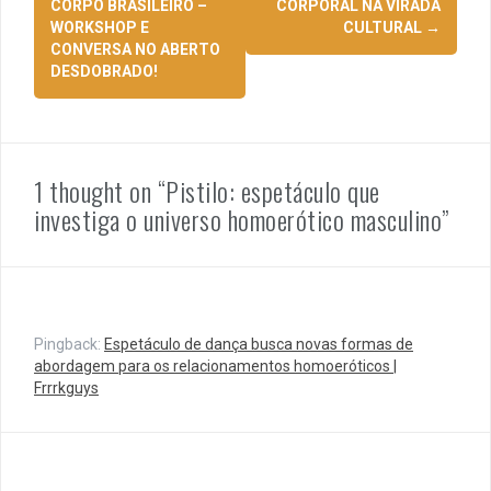
de
CORPO BRASILEIRO –
CORPORAL NA VIRADA
WORKSHOP E
CULTURAL
→
posts
CONVERSA NO ABERTO
DESDOBRADO!
1 thought on “
Pistilo: espetáculo que
investiga o universo homoerótico masculino
”
Pingback:
Espetáculo de dança busca novas formas de
abordagem para os relacionamentos homoeróticos |
Frrrkguys