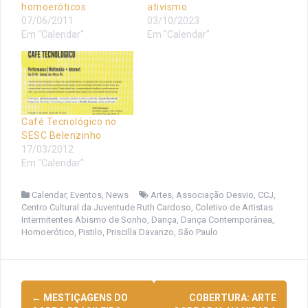
homoeróticos
ativismo
07/06/2011
03/10/2023
Em "Calendar"
Em "Calendar"
Café Tecnológico no
SESC Belenzinho
17/03/2012
Em "Calendar"
Calendar
,
Eventos
,
News
Artes
,
Associação Desvio
,
CCJ
,
Centro Cultural da Juventude Ruth Cardoso
,
Coletivo de Artistas
Intermitentes Abismo de Sonho
,
Dança
,
Dança Contemporânea
,
Homoerótico
,
Pistilo
,
Priscilla Davanzo
,
São Paulo
Navegação
←
MESTIÇAGENS DO
COBERTURA: ARTE