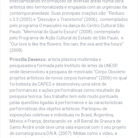
intercambiando informações de diversas áreas numa obra
artística des-territorializada e engajada com as urgências da
contemporaneidade. Suas principais criações são: “Recluso
c.3.3 (2005) e “Desculpe o Transtorno” (2006), contemplados
pelo programa
O masculino na dança
do Centro Cultural São
Paulo; “Memorial do Quarto Escuro” (2008), contemplado
pelo Programa de Ação Cultural do Estado de São Paulo, e
“Our love is like the flowers, the rain, the sea and the hours”
(2008).
Priscilla Davanzo:
artista plástica multimídia e
pesquisadora formada pelo Instituto de artes da UNESP,
onde desenvolveu a pesquisa de mestrado “Corpo Obsoleto:
projetos artísticos de novos corpos humanos” (2006) no qual
foi bolsista da CAPES e desenvolveu uma série de
performances e ações performáticas como resultado da
pesquisa teórica. Seu trabalho tem sido muito pontuado
pelas questões ligadas à performance e às características
performáticas dos objetos artísticos. Participou de
exposições coletivas e individuais no Brasil, Argentina,
México e França, destacando-se a III Bienal de Gravura de
Santo André onde teve uma sala especial com o seu projeto
de somatogravura D.N.A. (2007). Mídias como o vídeo, a