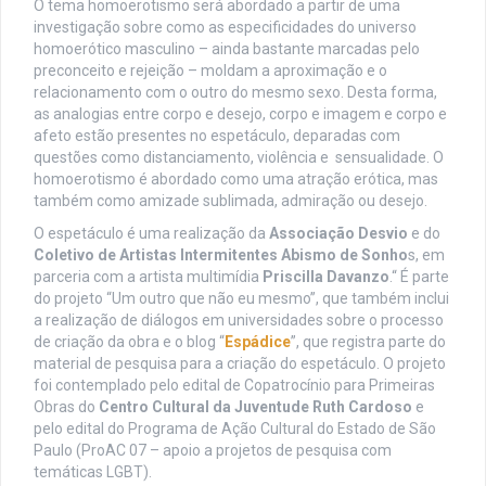
O tema homoerotismo será abordado a partir de uma
investigação sobre como as especificidades do universo
homoerótico masculino – ainda bastante marcadas pelo
preconceito e rejeição – moldam a aproximação e o
relacionamento com o outro do mesmo sexo. Desta forma,
as analogias entre corpo e desejo, corpo e imagem e corpo e
afeto estão presentes no espetáculo, deparadas com
questões como distanciamento, violência e sensualidade. O
homoerotismo é abordado como uma atração erótica, mas
também como amizade sublimada, admiração ou desejo.
O espetáculo é uma realização da
Associação Desvio
e do
Coletivo de Artistas Intermitentes Abismo de Sonho
s, em
parceria com a artista multimídia
Priscilla Davanzo
.“ É parte
do projeto “Um outro que não eu mesmo”, que também inclui
a realização de diálogos em universidades sobre o processo
de criação da obra e o blog “
Espádice
”, que registra parte do
material de pesquisa para a criação do espetáculo. O projeto
foi contemplado pelo edital de Copatrocínio para Primeiras
Obras do
Centro Cultural da Juventude Ruth Cardoso
e
pelo edital do Programa de Ação Cultural do Estado de São
Paulo (ProAC 07 – apoio a projetos de pesquisa com
temáticas LGBT).